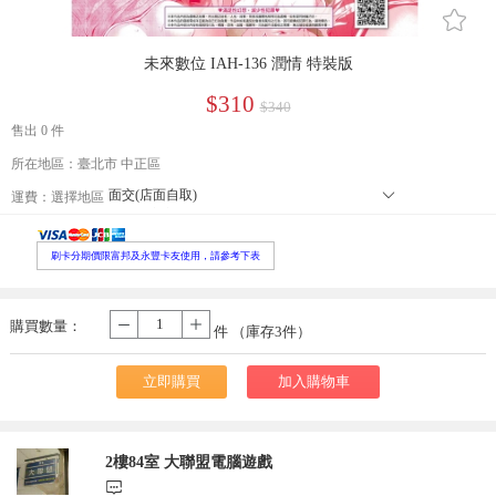
󰄔
未來數位 IAH-136 潤情 特裝版
$310
$340
售出 0 件
所在地區：臺北市 中正區
面交(店面自取)
󰄘
運費：
選擇地區
本島郵寄宅配
郵寄小包裹
外島郵寄宅配
刷卡分期價限富邦及永豐卡友使用，請參考下表
便利店取貨 寄送尺寸長寬高105cm以內，最長邊45cm以內、重量5公
本島大型宅配
購買數量：
-
+
件 （庫存
3
件）
立即購買
加入購物車
2樓84室 大聯盟電腦遊戲
󰃨