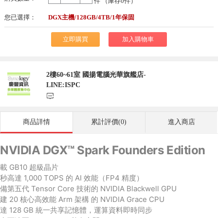
-
+
件 （庫存
0
件）
您已選擇：
DGX主機/128GB/4TB/1年保固
立即購買
加入購物車
2樓60~61室 國揚電腦光華旗艦店-
LINE:ISPC
󰃨
商品詳情
累計評價(0)
進入商店
NVIDIA DGX™ Spark Founders Edition
載 GB10 超級晶片
秒高達 1,000 TOPS 的 AI 效能（FP4 精度）
備第五代 Tensor Core 技術的 NVIDIA Blackwell GPU
建 20 核心高效能 Arm 架構 的 NVIDIA Grace CPU
達 128 GB 統一共享記憶體，運算資料即時同步