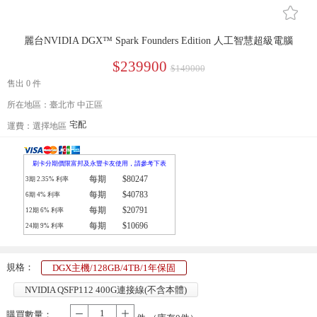
󰄔
麗台NVIDIA DGX™ Spark Founders Edition 人工智慧超級電腦
$239900
$149000
售出 0 件
所在地區：臺北市 中正區
宅配
運費：
選擇地區
刷卡分期價限富邦及永豐卡友使用，請參考下表
每期
$80247
3期
2.35
% 利率
每期
$40783
6期
4
% 利率
每期
$20791
12期
6
% 利率
每期
$10696
24期
9
% 利率
規格：
DGX主機/128GB/4TB/1年保固
NVIDIA QSFP112 400G連接線(不含本體)
購買數量：