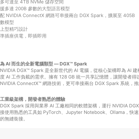
多可達至 4TB NVMe 儲存空間
援多達 200B 參數的大型語言模型
配 NVIDIA ConnectX 網路可串接兩台 DGX Spark，擴展至 405B
數模型
上型精巧設計
準插座供電，即插即用
為 AI 而生的全新電腦類型 — DGX™ Spark
NVIDIA DGX™ Spark 是全新世代的 AI 電腦，從核心架構即為 AI 建
度 AI 工作負載的需求。擁有 128 GB 統一共享記憶體，讓開發者得以順
NVIDIA ConnectX™ 網路技術，更可串接兩台 DGX Spark 系統
工業級架構，開發者熟悉的體驗
DGX Spark 採用與業界 AI 工廠相同的軟體架構，運行 NVIDIA DGX O
接使用熟悉的工具如 PyTorch、Jupyter Notebook、O
的無縫銜接。