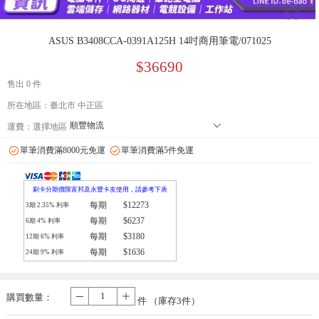
󰄔
ASUS B3408CCA-0391A125H 14吋商用筆電/071025
$36690
售出 0 件
所在地區：臺北市 中正區
順豐物流
󰄘
運費：
選擇地區
7-11 店到店下單前請加 LINE: de-bao 聯繫人:林小姐 只能到店付款
單筆消費滿8000元免運
單筆消費滿5件免運
郵局
拉拉快遞
刷卡分期價限富邦及永豐卡友使用，請參考下表
每期
$12273
3期
2.35
% 利率
每期
$6237
6期
4
% 利率
每期
$3180
12期
6
% 利率
每期
$1636
24期
9
% 利率
購買數量：
-
+
件 （庫存
3
件）