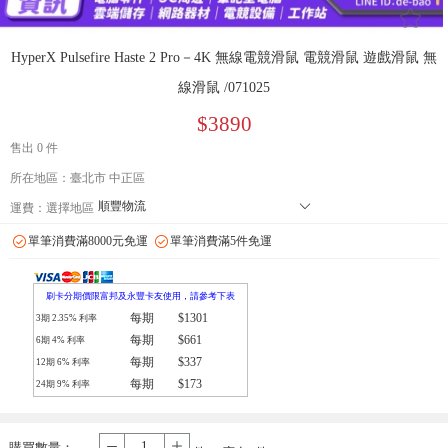
󰄔
HyperX Pulsefire Haste 2 Pro－4K 無線電競滑鼠 電競滑鼠 遊戲滑鼠 無
線滑鼠 /071025
$3890
售出 0 件
所在地區：臺北市 中正區
順豐物流
󰄘
運費：
選擇地區
7-11 店到店下單前請加 LINE: de-bao 聯繫人:林小姐 只能到店付款
單筆消費滿8000元免運
單筆消費滿5件免運
郵局
拉拉快遞
刷卡分期價限富邦及永豐卡友使用，請參考下表
每期
$1301
3期
2.35
% 利率
每期
$661
6期
4
% 利率
每期
$337
12期
6
% 利率
每期
$173
24期
9
% 利率
購買數量：