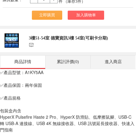
-
+
件 （庫存
3
件）
立即購買
加入購物車
3樓51-54室 德寶資訊3樓 54室(可刷卡分期)
󰃨
商品詳情
累計評價(0)
進入商店
✅產品型號：A1KY5AA
✅產品保固：兩年保固
✅產品規格
包裝盒內含
HyperX Pulsefire Haste 2 Pro、HyperX 防滑貼、低摩擦鼠腳、USB-C 
轉 USB-A 連接線、USB 4K 無線接收器、USB 訊號延長接收器、快速入
門指南