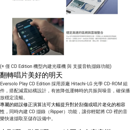
(※ 僅 CD Edition 機型內建光碟機 與 支援音軌擷錄功能)
翻轉唱片美好的明天
Eversolo Play CD Edition 採用原廠 Hitachi-LG 光學 CD-ROM 組
件，
搭配減震結構設計，有效降低運轉時的共振與噪音，確保播
放穩定流暢。
專屬的錯誤修正演算法可大幅提升對於刮傷或唱片老化的相容
性，
同時內建 CD 擷錄（Ripper）功能，
讓你輕鬆將 CD 裡的音
樂快速擷取至儲存設備中。