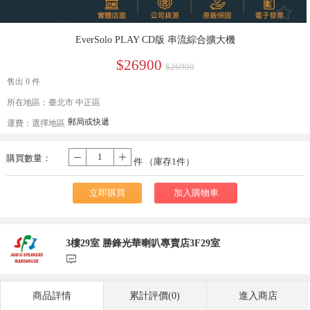
󰄔
EverSolo PLAY CD版 串流綜合擴大機
$26900
$26900
售出 0 件
所在地區：臺北市 中正區
郵局或快遞
運費：
選擇地區
購買數量：
-
+
件 （庫存
1
件）
立即購買
加入購物車
3樓29室 勝鋒光華喇叭專賣店3F29室
󰃨
商品詳情
累計評價(0)
進入商店