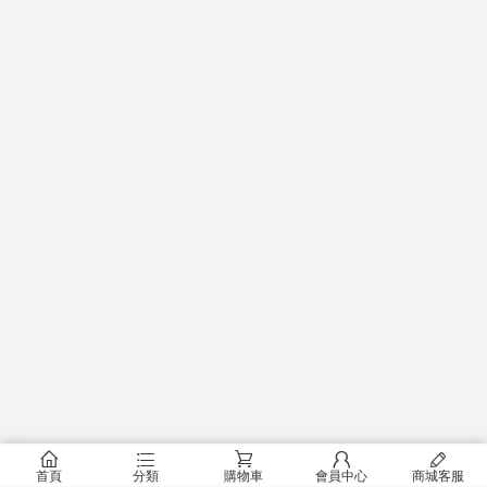
󰂠
󰂦
󰂟
󰂢
󰄦
首頁
分類
購物車
會員中心
商城客服