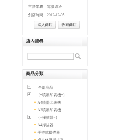
主營業務：電腦週邊
創店時間：2012-12-05
進入商店
收藏商店
店內搜尋
商品分類
全部商品
{=噴墨印表機=}
A4噴墨印表機
A3噴墨印表機
{=掃描器=}
A4掃描器
手持式掃描器