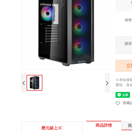
銷售
購買
立
※本站保
通知，造
收藏
商品詳情
商
應元線上3C