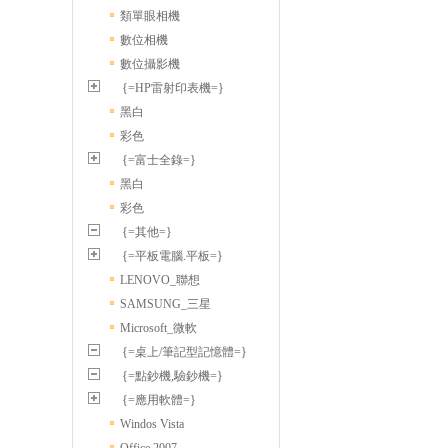
類單眼相機
數位相機
數位攝影機
{=HP雷射印表機=}
黑白
彩色
{=富士全錄=}
黑白
彩色
{=其他=}
{=平板電腦.平板=}
LENOVO_聯想
SAMSUNG_三星
Microsoft_微軟
{=桌上/筆記型記憶體=}
{=點鈔機,驗鈔機=}
{=應用軟體=}
Windos Vista