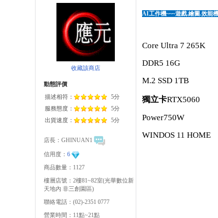
AI工作機~~~遊戲.繪圖.效能機種
Core Ultra 7 265K
DDR5 16G
收藏該商店
M.2 SSD 1TB
動態評價
描述相符：
5分
獨立卡
RTX5060
服務態度：
5分
Power750W
出貨速度：
5分
WINDOS 11 HOME
店長：
GHINUAN1
信用度：
6
商品數量：1127
樓層店號：2樓81~82室(光華數位新
天地內 非三創園區)
聯絡電話：(02)-2351 0777
營業時間：11點~21點