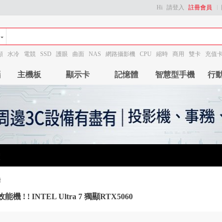
Hi
請登入
註冊會員
顯
水冷
電競
SSD
護眼
曲面
NAS
網路攝影機
CPU
縮時
商用
雙卡
充值
腦
主機板
顯示卡
記憶體
智慧型手機
行
情
機 ! ! INTEL Ultra 7 獨顯RTX5060