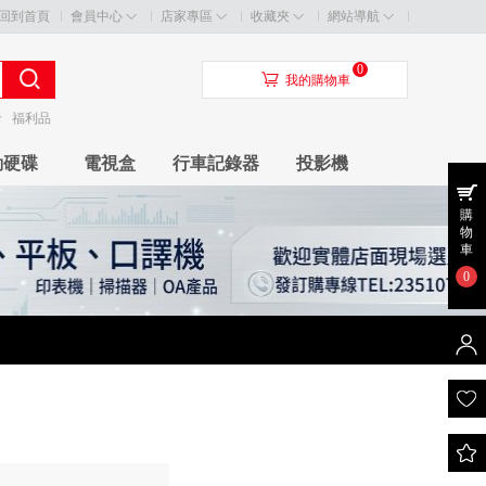
回到首頁
會員中心
店家專區
收藏夾
網站導航
0
󰃦
我的購物車
卡
福利品
動硬碟
電視盒
行車記錄器
投影機
購
物
車
0