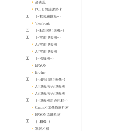
麥克風
PCI-E 無線網路卡
{=數位繪圖板=}
ViewSonic
{=點矩陣印表機=}
{=雷射印表機=}
A3雷射印表機
A4雷射印表機
{=標籤機=}
EPSON
Brother
{=HP噴墨印表機=}
A4印表/複合印表機
A3印表/複合印表機
{=印表機周邊耗材=}
Canon相印機原廠耗材
EPSON原廠耗材
{=相機=}
單眼相機