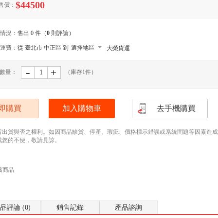
$44500
售價：
情況：
售出 0 件（
0
則評論）
運費：
從 臺北市 中正區 到
選擇地區
大榮貨運
-
﹢
數量：
（庫存
1
件）
即購買
加入購物車
去手機購買
留出貨與否之權利。如因商品缺貨、停產、瑕疵、價格標示錯誤或系統問題等因素造成無法
成您的不便，敬請見諒。
該商品
品評論 (0)
銷售記錄
產品諮詢