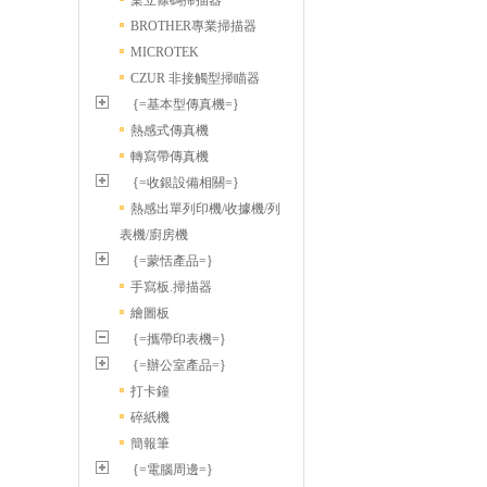
桌立條碼掃描器
BROTHER專業掃描器
MICROTEK
CZUR 非接觸型掃瞄器
{=基本型傳真機=}
熱感式傳真機
轉寫帶傳真機
{=收銀設備相關=}
熱感出單列印機/收據機/列
表機/廚房機
{=蒙恬產品=}
手寫板.掃描器
繪圖板
{=攜帶印表機=}
{=辦公室產品=}
打卡鐘
碎紙機
簡報筆
{=電腦周邊=}