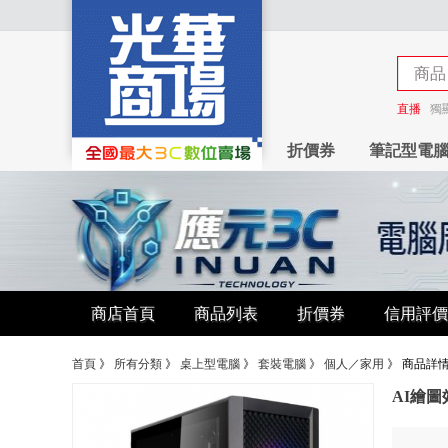
商品
商店
直播
獨
折價券
筆記型電
商店首頁
商品列表
折價券
信用評價
首頁
》
所有分類
》
桌上型電腦
》
套裝電腦
》
個人／家用
》
商品詳
AI繪圖效能