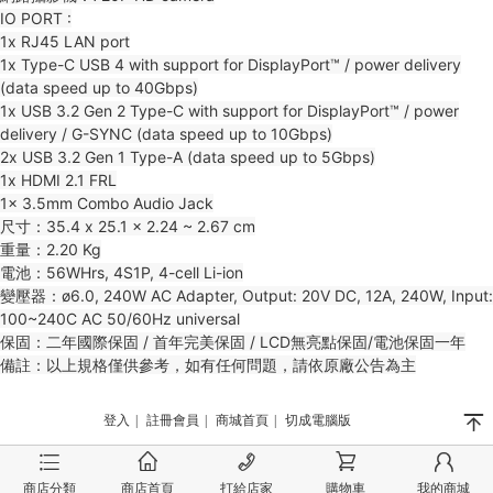
IO PORT :
1x RJ45 LAN port
1x Type-C USB 4 with support for DisplayPort™ / power delivery
(data speed up to 40Gbps)
1x USB 3.2 Gen 2 Type-C with support for DisplayPort™ / power
delivery / G-SYNC (data speed up to 10Gbps)
2x USB 3.2 Gen 1 Type-A (data speed up to 5Gbps)
1x HDMI 2.1 FRL
1x 3.5mm Combo Audio Jack
尺寸：35.4 x 25.1 x 2.24 ~ 2.67 cm
重量：2.20 Kg
電池：56WHrs, 4S1P, 4-cell Li-ion
變壓器：ø6.0, 240W AC Adapter, Output: 20V DC, 12A, 240W, Input:
100~240C AC 50/60Hz universal
保固：二年國際保固 / 首年完美保固 / LCD無亮點保固/電池保固一年
備註：以上規格僅供參考，如有任何問題，請依原廠公告為主
󰄬
登入
|
註冊會員
|
商城首頁
|
切成電腦版
󰂦
󰂠
󰄫
󰂟
󰂢
商店分類
商店首頁
打給店家
購物車
我的商城