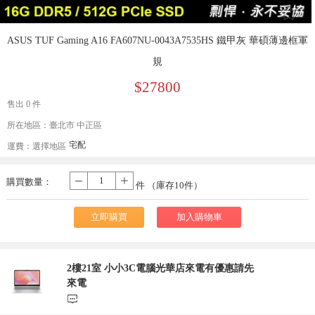
󰄔
ASUS TUF Gaming A16 FA607NU-0043A7535HS 鐵甲灰 華碩薄邊框軍
規
$27800
售出 0 件
所在地區：臺北市 中正區
宅配
運費：
選擇地區
購買數量：
-
+
件 （庫存
10
件）
立即購買
加入購物車
2樓21室 小小3C電腦光華店來電有優惠請先
來電
󰃨