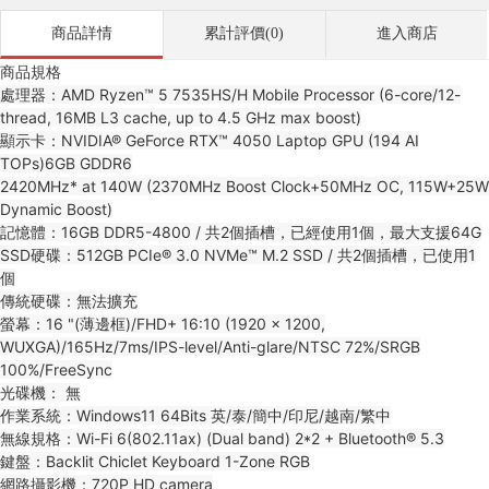
商品詳情
累計評價(0)
進入商店
商品規格
處理器：AMD Ryzen™ 5 7535HS/H Mobile Processor (6-core/12-
thread, 16MB L3 cache, up to 4.5 GHz max boost)
顯示卡：NVIDIA® GeForce RTX™ 4050 Laptop GPU (194 AI
TOPs)6GB GDDR6
2420MHz* at 140W (2370MHz Boost Clock+50MHz OC, 115W+25W
Dynamic Boost)
記憶體：16GB DDR5-4800 / 共2個插槽，已經使用1個，最大支援64G
SSD硬碟：512GB PCIe® 3.0 NVMe™ M.2 SSD / 共2個插槽，已使用1
個
傳統硬碟：無法擴充
螢幕：16 "(薄邊框)/FHD+ 16:10 (1920 x 1200,
WUXGA)/165Hz/7ms/IPS-level/Anti-glare/NTSC 72%/SRGB
100%/FreeSync
光碟機： 無
作業系統：Windows11 64Bits 英/泰/簡中/印尼/越南/繁中
無線規格：Wi-Fi 6(802.11ax) (Dual band) 2*2 + Bluetooth® 5.3
鍵盤：Backlit Chiclet Keyboard 1-Zone RGB
網路攝影機：720P HD camera