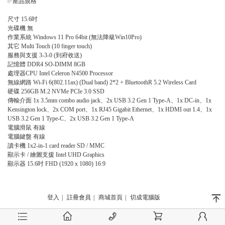
✅產品規格
尺寸 15.6吋
光碟機 無
作業系統 Windows 11 Pro 64bit (無法降級Win10Pro)
其它 Multi Touch (10 finger touch)
服務與支援 3-3-0 (到府收送)
記憶體 DDR4 SO-DIMM 8GB
處理器CPU Intel Celeron N4500 Processor
無線網路 Wi-Fi 6(802.11ax) (Dual band) 2*2 + BluetoothR 5.2 Wireless Card
硬碟 256GB M.2 NVMe PCIe 3.0 SSD
傳輸介面 1x 3.5mm combo audio jack、2x USB 3.2 Gen 1 Type-A、1x DC-in、1x
Kensington lock、2x COM port、1x RJ45 Gigabit Ethernet、1x HDMI out 1.4、1x
USB 3.2 Gen 1 Type-C、2x USB 3.2 Gen 1 Type-A
電腦滑鼠 有線
電腦鍵盤 有線
讀卡機 1x2-in-1 card reader SD / MMC
顯示卡 / 繪圖支援 Intel UHD Graphics
顯示器 15.6吋 FHD (1920 x 1080) 16:9
󰄬
登入
|
註冊會員
|
商城首頁
|
切成電腦版
󰂦
󰂠
󰄫
󰂟
󰂢