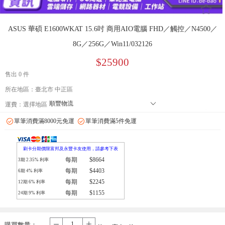
󰄔
ASUS 華碩 E1600WKAT 15.6吋 商用AIO電腦 FHD／觸控／N4500／
8G／256G／Win11/032126
$25900
售出 0 件
所在地區：臺北市 中正區
順豐物流
󰄘
運費：
選擇地區
7-11 店到店下單前請加 LINE: de-bao 聯繫人:林小姐 只能到店付款
單筆消費滿8000元免運
單筆消費滿5件免運
郵局
拉拉快遞
刷卡分期價限富邦及永豐卡友使用，請參考下表
每期
$8664
3期
2.35
% 利率
每期
$4403
6期
4
% 利率
每期
$2245
12期
6
% 利率
每期
$1155
24期
9
% 利率
購買數量：