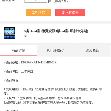
-
+
件 （庫存
2
件）
立即購買
加入購物車
3樓51-54室 德寶資訊3樓 54室(可刷卡分期)
󰃨
商品詳情
累計評價(0)
進入商店
✅產品型號：E1600WKAT-N45BMR002X
✅產品保固：三年保固
✅產品特色
1.無風扇設計 : 靜音運行/低電耗節能/降低粉塵進入設備，大幅提升設備可靠
度。
2.支援VESA壁掛功能 : 提高靈活運用性，想掛哪裡就掛那裡。
3.AI降噪功能 : 將不需要的環境噪音與人聲分離，提高語音的清晰度。