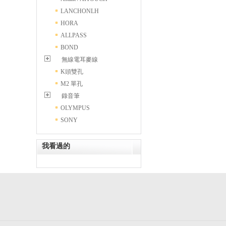
LANCHONLH
HORA
ALLPASS
BOND
無線電耳麥線
K頭雙孔
M2 單孔
錄音筆
OLYMPUS
SONY
我看過的