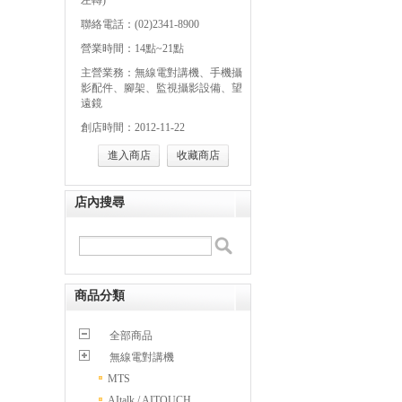
左轉)
聯絡電話：(02)2341-8900
營業時間：14點~21點
主營業務：無線電對講機、手機攝
影配件、腳架、監視攝影設備、望
遠鏡
創店時間：2012-11-22
進入商店
收藏商店
店內搜尋
商品分類
全部商品
無線電對講機
MTS
AItalk / AITOUCH