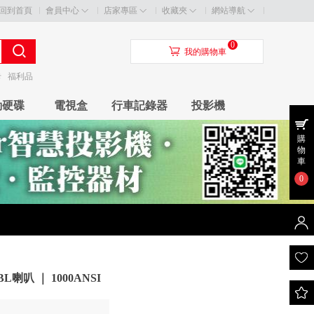
回到首頁
會員中心
店家專區
收藏夾
網站導航
0
󰃦
我的購物車
卡
福利品
動硬碟
電視盒
行車記錄器
投影機
購
物
車
0
BL喇叭 ｜ 1000ANSI