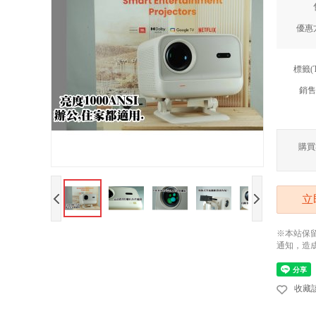
優惠
標籤(
銷售
購買
立
※本站保
通知，造
收藏