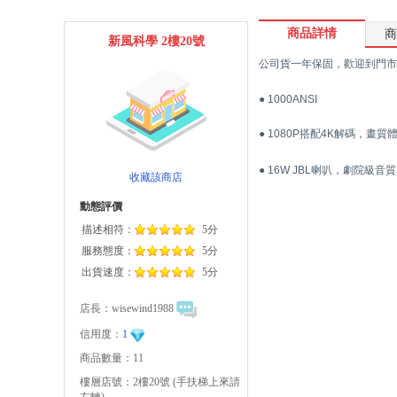
商品詳情
商
新風科學 2樓20號
公司貨一年保固，歡迎到門市
● 1000ANSI
● 1080P搭配4K解碼，畫
● 16W JBL喇叭，劇院級音
收藏該商店
動態評價
描述相符：
5分
服務態度：
5分
出貨速度：
5分
店長：
wisewind1988
信用度：
1
商品數量：11
樓層店號：2樓20號 (手扶梯上來請