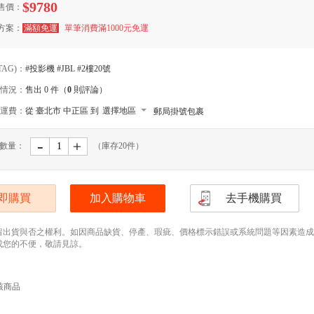
$9780
售價：
方案：
滿額免運
單筆消費滿1000元免運
TAG)：
#投影機 #JBL #2樓20號
情況：
售出 0 件（
0
則評論）
運費：
從 臺北市 中正區 到
選擇地區
郵局掛號包裹
-
﹢
數量：
（庫存
20
件）
即購買
加入購物車
去手機購買
留出貨與否之權利。如因商品缺貨、停產、瑕疵、價格標示錯誤或系統問題等因素造成無法
成您的不便，敬請見諒。
該商品