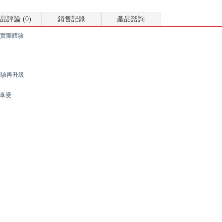
品評論 (0)
銷售記錄
產品諮詢
實際體驗
質體驗再升級
質享受