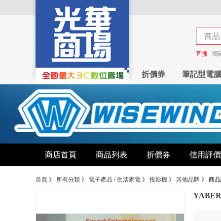
商品
商店
直播
獨
折價券
筆記型電
商店首頁
商品列表
折價券
信用評價
首頁
》
所有分類
》
電子產品 / 生活家電
》
投影機
》
其他品牌
》
商品
YABER