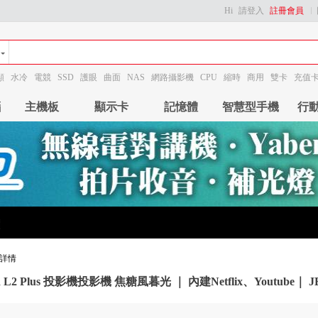
Hi
請登入
註冊會員
顯
水冷
電競
SSD
護眼
曲面
NAS
網路攝影機
CPU
縮時
商用
雙卡
充值
腦
主機板
顯示卡
記憶體
智慧型手機
行
詳情
 L2 Plus 投影機投影機 焦糖風暮光 ｜ 內建Netflix、Youtube｜ J