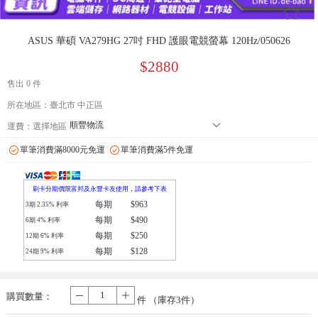
󰄔
ASUS 華碩 VA279HG 27吋 FHD 護眼電競螢幕 120Hz/050626
$2880
售出 0 件
所在地區：臺北市 中正區
順豐物流
󰄘
運費：
選擇地區
7-11 店到店下單前請加 LINE: de-bao 聯繫人:林小姐 只能到店付款
單筆消費滿8000元免運
單筆消費滿5件免運
郵局
拉拉快遞
刷卡分期價限富邦及永豐卡友使用，請參考下表
每期
$963
3期
2.35
% 利率
每期
$490
6期
4
% 利率
每期
$250
12期
6
% 利率
每期
$128
24期
9
% 利率
購買數量：
-
+
件 （庫存
3
件）