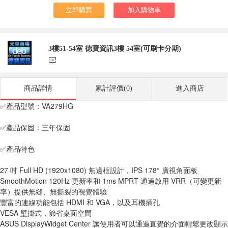
立即購買
加入購物車
3樓51-54室 德寶資訊3樓 54室(可刷卡分期)
󰃨
商品詳情
累計評價(0)
進入商店
✅產品型號：VA279HG
✅產品保固：三年保固
✅產品特色
27 吋 Full HD (1920x1080) 無邊框設計，IPS 178° 廣視角面板
SmoothMotion 120Hz 更新率和 1ms MPRT 通過啟用 VRR（可變更新
率）提供無縫、無撕裂的視覺體驗
豐富的連線功能包括 HDMI 和 VGA，以及耳機插孔
VESA 壁掛式，節省桌面空間
ASUS DisplayWidget Center 讓使用者可以通過直覺的介面輕鬆更改顯示