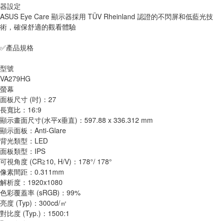
器設定
ASUS Eye Care 顯示器採用 TÜV Rheinland 認證的不閃屏和低藍光技
術，確保舒適的觀看體驗
✅產品規格
型號
VA279HG
螢幕
面板尺寸 (吋)：27
長寬比：16:9
顯示畫面尺寸(水平x垂直)：597.88 x 336.312 mm
顯示面板：Anti-Glare
背光類型：LED
面板類型：IPS
可視角度 (CR≧10, H/V)：178°/ 178°
像素間距：0.311mm
解析度：1920x1080
色彩覆蓋率 (sRGB)：99%
亮度 (Typ)：300cd/㎡
對比度 (Typ.)：1500:1