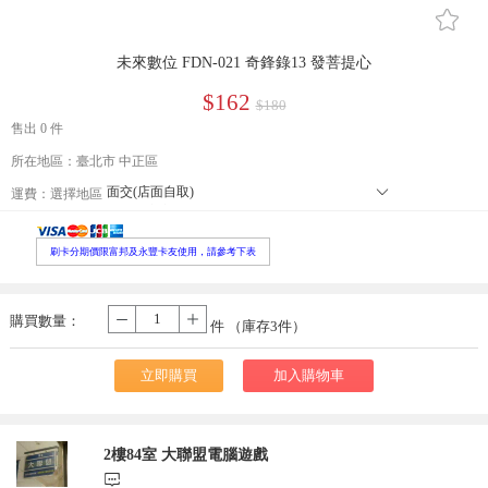
󰄔
未來數位 FDN-021 奇鋒錄13 發菩提心
$162
$180
售出 0 件
所在地區：臺北市 中正區
面交(店面自取)
󰄘
運費：
選擇地區
本島郵寄宅配
郵寄小包裹
外島郵寄宅配
刷卡分期價限富邦及永豐卡友使用，請參考下表
便利店取貨 寄送尺寸長寬高105cm以內，最長邊45cm以內、重量5公
本島大型宅配
購買數量：
-
+
件 （庫存
3
件）
立即購買
加入購物車
2樓84室 大聯盟電腦遊戲
󰃨