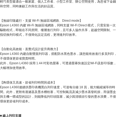
輕巧美型最適合一般家庭、個人工作者、小型工作室、辦公空間使用，為您省下金錢
和空間，同時兼顧工作與生活的好品質。
【無線印隨處行・支援 Wi-Fi 無線區域網路、Direct mode】
Epson L4360 內建 Wi-Fi 無線區域網路，同時支援 Wi-Fi Direct 模式，只需安裝一次
驅動程式，即能在不同房間、樓層進行列印，且可多人協作共享，超越空間限制、一
指切換列印模式，不僅簡化設定流程，更增進列印效率。
【自動化高效能・直覺式設計提升商務力】
Epson L4360 內建自動雙面列印器，搭配防水黑色墨水，讓您能有效進行多頁列印，
不僅環保更節省寶貴時間。
此外，Epson L4360 採用 1.44 吋彩色螢幕，可透過螢幕快速設定Wi-Fi及影印張數，
大幅增加使用效率。
【夠環保又高速・節省列印時間與成本】
Epson L4360連續供墨印表機黑白列印速度，可達每分鐘 18 頁，能大幅縮減等待時
間。此外，更附有過濾器及墨水槽栓塞，可控制氣流及減少墨水蒸發耗損，而儲墨盒
與主機一體成型的設計，則能降低列印頭阻塞，減少因清噴頭引發的墨水浪費，不僅
環保更節省列印成本。
■
線上列印支援