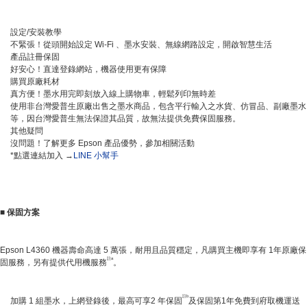
設定/安裝教學
不緊張！從頭開始設定 Wi-Fi 、墨水安裝、無線網路設定，開啟智慧生活
產品註冊保固
好安心！直達登錄網站，機器使用更有保障
購買原廠耗材
真方便！墨水用完即刻放入線上購物車，輕鬆列印無時差
使用非台灣愛普生原廠出售之墨水商品，包含平行輸入之水貨、仿冒品、副廠墨水
等，因台灣愛普生無法保證其品質，故無法提供免費保固服務。
其他疑問
沒問題！了解更多 Epson 產品優勢，參加相關活動
*點選連結加入 →
LINE 小幫手
■
保固方案
Epson L4360 機器壽命高達 5 萬張，耐用且品質穩定，凡購買主機即享有 1年原廠保
註a
固服務，另有提供代用機服務
。
註b
加購 1 組墨水，上網登錄後，最高可享2 年保固
及保固第1年免費到府取機運送