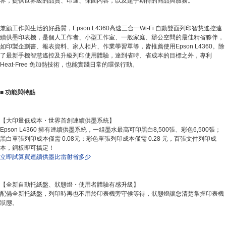
界，提供世界級的品質、印速、保固內容，以及超乎期待的商品與服務。
兼顧工作與生活的好品質，Epson L4360高速三合一Wi-Fi 自動雙面列印智慧遙控連
續供墨印表機，是個人工作者、小型工作室、一般家庭、辦公空間的最佳精省夥伴，
如印製企劃書、報表資料、家人相片、作業學習單等，皆推薦使用Epson L4360。除
了最新手機智慧遙控及升級列印使用體驗，達到省時、省成本的目標之外，專利
Heat-Free 免加熱技術，也能實踐日常的環保行動。
■
功能與特點
【大印量低成本・世界首創連續供墨系統】
Epson L4360 擁有連續供墨系統，一組墨水最高可印黑白8,500張、彩色6,500張；
黑白單張列印成本僅需 0.08元；彩色單張列印成本僅需 0.28 元，百張文件列印成
本，銅板即可搞定！
立即試算買連續供墨比雷射省多少
【全新自動托紙盤、狀態燈・使用者體驗有感升級】
配備全新托紙盤，列印時再也不用於印表機旁守候等待，狀態燈讓您清楚掌握印表機
狀態。