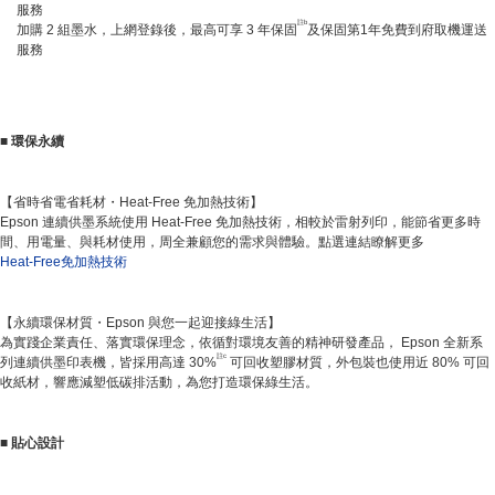
服務
註b
加購 2 組墨水，上網登錄後，最高可享 3 年保固
及保固第1年免費到府取機運送
服務
■
環保永續
【省時省電省耗材・Heat-Free 免加熱技術】
Epson 連續供墨系統使用 Heat-Free 免加熱技術，相較於雷射列印，能節省更多時
間、用電量、與耗材使用，周全兼顧您的需求與體驗。點選連結瞭解更多
Heat-Free免加熱技術
【永續環保材質・Epson 與您一起迎接綠生活】
為實踐企業責任、落實環保理念，依循對環境友善的精神研發產品， Epson 全新系
註c
列連續供墨印表機，皆採用高達 30%
可回收塑膠材質，外包裝也使用近 80% 可回
收紙材，響應減塑低碳排活動，為您打造環保綠生活。
■
貼心設計