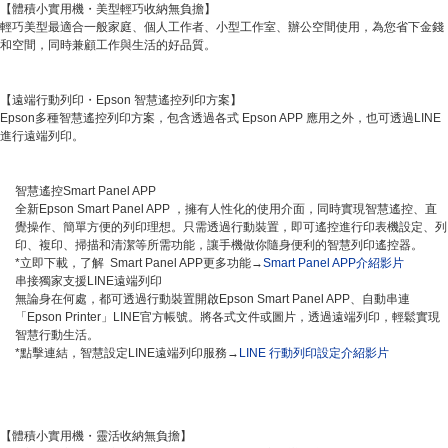
【體積小實用機・美型輕巧收納無負擔】
輕巧美型最適合一般家庭、個人工作者、小型工作室、辦公空間使用，為您省下金錢
和空間，同時兼顧工作與生活的好品質。
【遠端行動列印・Epson 智慧遙控列印方案】
Epson多種智慧遙控列印方案，包含透過各式 Epson APP 應用之外，也可透過LINE
進行遠端列印。
智慧遙控Smart Panel APP
全新Epson Smart Panel APP ，擁有人性化的使用介面，同時實現智慧遙控、直
覺操作、簡單方便的列印理想。只需透過行動裝置，即可遙控進行印表機設定、列
印、複印、掃描和清潔等所需功能，讓手機做你隨身便利的智慧列印遙控器。
*立即下載，了解 Smart Panel APP更多功能→
Smart Panel APP介紹影片
串接獨家支援LINE遠端列印
無論身在何處，都可透過行動裝置開啟Epson Smart Panel APP、自動串連
「Epson Printer」LINE官方帳號。將各式文件或圖片，透過遠端列印，輕鬆實現
智慧行動生活。
*點擊連結，智慧設定LINE遠端列印服務→
LINE 行動列印設定介紹影片
【體積小實用機・靈活收納無負擔】