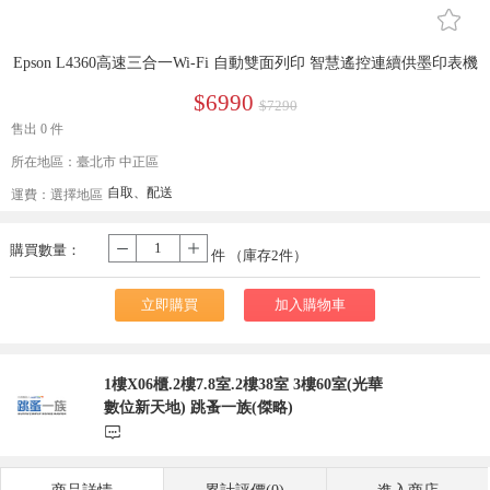
󰄔
Epson L4360高速三合一Wi-Fi 自動雙面列印 智慧遙控連續供墨印表機
$6990
$7290
售出 0 件
所在地區：臺北市 中正區
自取、配送
運費：
選擇地區
購買數量：
-
+
件 （庫存
2
件）
立即購買
加入購物車
1樓X06櫃.2樓7.8室.2樓38室 3樓60室(光華
數位新天地) 跳蚤一族(傑略)
󰃨