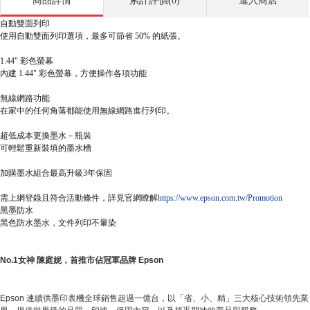
商品詳情
累計評價(0)
進入商店
自動雙面列印
使用自動雙面列印選項，最多可節省 50% 的紙張。
1.44" 彩色螢幕
內建 1.44" 彩色螢幕，方便操作各項功能
無線網路功能
在家中的任何角落都能使用無線網路進行列印。
超低成本更換墨水－瓶裝
可輕鬆重新裝填的墨水槽
加購墨水組合最高升級3年保固
需上網登錄且符合活動條件，詳見官網瞭解
https://www.epson.com.tw/Promotion
黑墨防水
黑色防水墨水，文件列印不暈染
No.1女神 陳庭妮，首推市佔冠軍品牌 Epson
Epson 連續供墨印表機全球銷售超過一億台，以「省、小、精」三大核心技術領先業