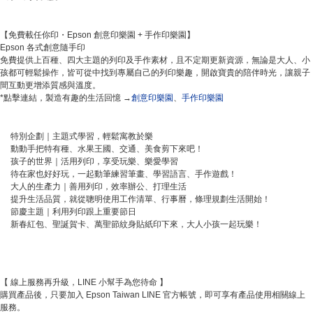
【免費載任你印・Epson 創意印樂園 + 手作印樂園】
Epson 各式創意隨手印
免費提供上百種、四大主題的列印及手作素材，且不定期更新資源，無論是大人、小
孩都可輕鬆操作，皆可從中找到專屬自己的列印樂趣，開啟寶貴的陪伴時光，讓親子
間互動更增添質感與溫度。
*點擊連結，製造有趣的生活回憶 →
創意印樂園
、
手作印樂園
特別企劃｜主題式學習，輕鬆寓教於樂
動動手把特有種、水果王國、交通、美食剪下來吧！
孩子的世界｜活用列印，享受玩樂、樂愛學習
待在家也好好玩，一起動筆練習筆畫、學習語言、手作遊戲！
大人的生產力｜善用列印，效率辦公、打理生活
提升生活品質，就從聰明使用工作清單、行事曆，條理規劃生活開始！
節慶主題｜利用列印跟上重要節日
新春紅包、聖誕賀卡、萬聖節紋身貼紙印下來，大人小孩一起玩樂！
【 線上服務再升級，LINE 小幫手為您待命 】
購買產品後，只要加入 Epson Taiwan LINE 官方帳號，即可享有產品使用相關線上
服務。