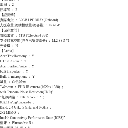
風扇 ： 2
熱導管 ： 2
【記憶體】
實際出貨 ： 32GB LPDDR5X(Onboard)
支援容量(總插槽數量/總容量) ： 0/32GB
【儲存空間】
實際出貨 ： 1TB PCIe Gen4 SSD
支援擴充空間(包含已安裝部分) ： M.2 SSD *1
光碟機 ： N
【Audio】
Acer TrueHarmony ： Y
DTS☆ Audio ： Y
Acer Purified.Voice ： Y
built in speaker ： Y
Built-in microphone ： Y
鍵盤 ： 白色背光
"Webcam ： FHD IR camera (1920 x 1080) ；
with Temporal Noise Reduction(TNR)"
"無線網路 ： Intel☆ Wi-Fi 7 ；
802.11 a/b/g/n/ac/ax/be ；
Band: 2.4 GHz, 5 GHz, and 6 GHz ；
2x2 MIMO ；
Intel☆ Connectivity Performance Suite (ICPS)"
藍牙 ： Bluetooth☆ 5.4