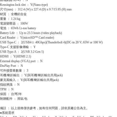
區域網路 RJ-45 ： N
Kensington lock slot ： Y(Nano-type)
尺寸(mm) ： 312.4 (W) x 227.4 (D) x 9.7/15.95 (H) mm
材質 ： 全機鋁合金
重量 ： 1.24 kg
電源變壓器 ： 100W
電池 ： 65Wh Li-ion battery
Battery Life ： Up to 23.5 hours (video playback)
Card Reader ： Y(microSD™ Card reader)
USB Type-C ： 2(USB4☆ 40Gbps)(Thunderbolt 4)(DC-in 20 V; 65W or 100 W)
Type-C 支援影像傳輸 ： Y
USB Type-A ： 2(USB 3.2 Gen 1)
HDMI ： Y(HDMI 2.1)
External display (VGA) port ： N
DisPlay Port ： N
可外接螢幕數量 ： 3
耳機/喇叭輸出 ： Y(與耳機/喇叭輸出共用jack)
麥克風輸入 ： Y(與耳機/喇叭輸出共用jack)
指紋辨識 ： N
TPM ： N
保固 ： 台灣2年
附贈配件 ： 滑鼠/包
備註 ： 以上規格僅供參考，如有任何問題，請依原廠公告為主。
●系統需求