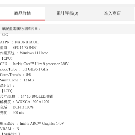
商品詳情
累計評價(0)
進入商店
筆記型電腦記憶體容量：
32G
AI PN ： NX.JNBTA.001
型號 ： SFG14-75-9407
作業系統 ： Windows 11 Home
【CPU】
CPU ： Intel☆ Core™ Ultra 9 processor 288V
clock/Turbo ： 3.3 GHz/5.1 GHz
Cores/Threads ： 8/8
Smart Cache ： 12 MB
晶片組 ：
【LCD】
尺寸/規格 ： 14" 16:10/OLED/鏡面
解析度 ： WUXGA 1920 x 1200
色域 ： DCI-P3 100%
亮度 ： 400 nits
顯示晶片 ： Intel☆ ARC™ Graphics 140V
VRAM ： N
【散熱設計】