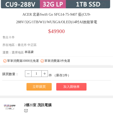
󰄔
ACER 宏碁Swift Go SFG14-75-9407 藍(CU9-
288V/32G/1TB/W11/WUXGA/OLED)14吋AI效能筆電
$49900
售出 0 件
所在地區：臺北市 中正區
林嘉豪
運費：
選擇地區
單筆消費滿10000元免運
單筆消費滿1件免運
購買數量：
-
+
件 （庫存
2
件）
立即購買
加入購物車
2樓21室 茂訊電腦
󰃨