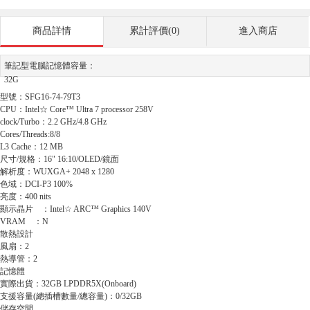
商品詳情
累計評價(0)
進入商店
筆記型電腦記憶體容量：
32G
型號：SFG16-74-79T3
CPU：Intel☆ Core™ Ultra 7 processor 258V
clock/Turbo：2.2 GHz/4.8 GHz
Cores/Threads:8/8
L3 Cache：12 MB
尺寸/規格：16" 16:10/OLED/鏡面
解析度：WUXGA+ 2048 x 1280
色域：DCI-P3 100%
亮度：400 nits
顯示晶片 ：Intel☆ ARC™ Graphics 140V
VRAM ：N
散熱設計
風扇：2
熱導管：2
記憶體
實際出貨：32GB LPDDR5X(Onboard)
支援容量(總插槽數量/總容量)：0/32GB
儲存空間