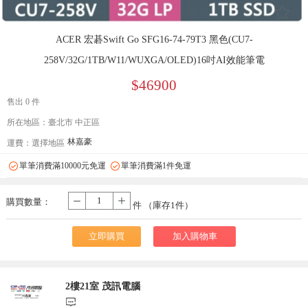
󰄔
ACER 宏碁Swift Go SFG16-74-79T3 黑色(CU7-
258V/32G/1TB/W11/WUXGA/OLED)16吋AI效能筆電
$46900
售出 0 件
所在地區：臺北市 中正區
林嘉豪
運費：
選擇地區
單筆消費滿10000元免運
單筆消費滿1件免運
購買數量：
-
+
件 （庫存
1
件）
立即購買
加入購物車
2樓21室 茂訊電腦
󰃨