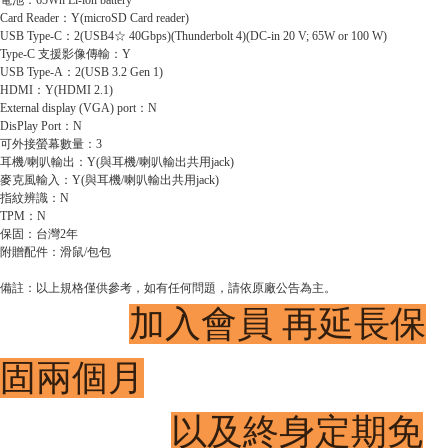
電池：65Wh Li-ion battery
Card Reader：Y(microSD Card reader)
USB Type-C：2(USB4☆ 40Gbps)(Thunderbolt 4)(DC-in 20 V; 65W or 100 W)
Type-C 支援影像傳輸：Y
USB Type-A：2(USB 3.2 Gen 1)
HDMI：Y(HDMI 2.1)
External display (VGA) port：N
DisPlay Port：N
可外接螢幕數量：3
耳機/喇叭輸出：Y(與耳機/喇叭輸出共用jack)
麥克風輸入：Y(與耳機/喇叭輸出共用jack)
指紋辨識：N
TPM：N
保固：台灣2年
附贈配件：滑鼠/包包
備註：以上規格僅供參考，如有任何問題，請依原廠公告為主。
加入會員 再延長保
固兩個月
以及終身定期免