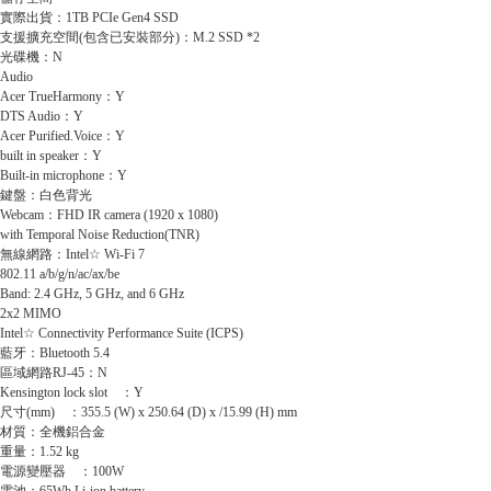
實際出貨：1TB PCIe Gen4 SSD
支援擴充空間(包含已安裝部分)：M.2 SSD *2
光碟機：N
Audio
Acer TrueHarmony：Y
DTS Audio：Y
Acer Purified.Voice：Y
built in speaker：Y
Built-in microphone：Y
鍵盤：白色背光
Webcam：FHD IR camera (1920 x 1080)
with Temporal Noise Reduction(TNR)
無線網路：Intel☆ Wi-Fi 7
802.11 a/b/g/n/ac/ax/be
Band: 2.4 GHz, 5 GHz, and 6 GHz
2x2 MIMO
Intel☆ Connectivity Performance Suite (ICPS)
藍牙：Bluetooth 5.4
區域網路RJ-45：N
Kensington lock slot ：Y
尺寸(mm) ：355.5 (W) x 250.64 (D) x /15.99 (H) mm
材質：全機鋁合金
重量：1.52 kg
電源變壓器 ：100W