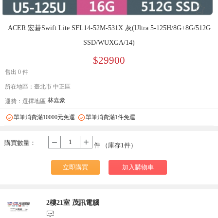
󰄔
ACER 宏碁Swift Lite SFL14-52M-531X 灰(Ultra 5-125H/8G+8G/512G
SSD/WUXGA/14)
$29900
售出 0 件
所在地區：臺北市 中正區
林嘉豪
運費：
選擇地區
單筆消費滿10000元免運
單筆消費滿1件免運
購買數量：
-
+
件 （庫存
1
件）
立即購買
加入購物車
2樓21室 茂訊電腦
󰃨