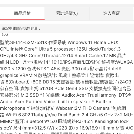
商品詳情
累計評價(0)
進入商店
筆記型電腦記憶體容量：
16G
型號:SFL14-52M-531X 作業系統:Windows 11 Home CPU:
CPU:Intel® Core™ Ultra 5 processor 125U clock/Turbo:1.3
GHz/4.3 GHz Cores/Threads:12/14 Smart Cache:12 MB 晶片
組:N LCD : 尺寸/規格:14" 16:10/IPS/霧面/LED背光 解析度:WUXGA
1920 x 1200 色域:NTSC 45% 亮度:300 nits 顯示晶片:Intel®
graphics VRAM:N 散熱設計: 風扇:1 熱導管:1 記憶體: 實際出
貨:8(Onboard)+8GB DDR5 支援容量(總插槽數量/總容量):1/24GB
儲存空間: 實際出貨:512GB PCIe Gen4 SSD 支援擴充空間(包含已
安裝部分):M.2 SSD *1 光碟機: Audio: Acer TrueHarmony: DTS®
Audio: Acer Purified.Voice: built in speaker:Y Built-in
microphone:Y 鍵盤:無背光 Webcam:2M FHD Camera "無線網
路:Wi-Fi 6 802.11a/b/g/n/ac Dual Band: 2.4 GHz/5 GHz 2x2 MU-
MIMO" 藍牙:Bluetooth® 5.0 區域網路RJ-45:N Kensington lock
slot:Y 尺寸(mm):312.5 (W) x 223 (D) x 16.9/16.9 (H) mm 材質:A/C