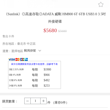
󰄔
《Sunlink》◎高速存取◎ADATA 威剛 HM800 6T 6TB USB3.0 3.5吋
外接硬碟
$5680
$5680
售出 0 件
所在地區：臺北市 中正區
郵局掛號
󰄘
運費：
選擇地區
宅配(郵局掛號)
7-11取貨
刷卡分期價限富邦及永豐卡友使用，請參考下表
每期
$1900
3期
2.35
% 利率
每期
$966
6期
4
% 利率
每期
$492
12期
6
% 利率
每期
$253
24期
9
% 利率
購買數量：
-
+
件 （庫存
0
件）