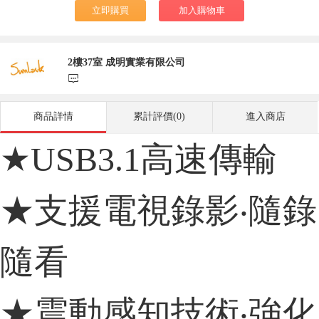
立即購買
加入購物車
2樓37室 成明實業有限公司
󰃨
商品詳情
累計評價(0)
進入商店
★USB3.1高速傳輸
★支援電視錄影‧隨錄
隨看
★震動感知技術‧強化