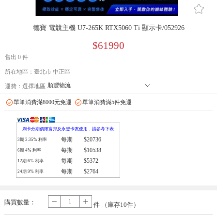
󰄔
德寶 電競主機 U7-265K RTX5060 Ti 顯示卡/052926
$61990
售出 0 件
所在地區：臺北市 中正區
順豐物流
󰄘
運費：
選擇地區
7-11 店到店下單前請加 LINE: de-bao 聯繫人:林小姐 只能到店付款
單筆消費滿8000元免運
單筆消費滿5件免運
郵局
拉拉快遞
刷卡分期價限富邦及永豐卡友使用，請參考下表
每期
$20736
3期
2.35
% 利率
每期
$10538
6期
4
% 利率
每期
$5372
12期
6
% 利率
每期
$2764
24期
9
% 利率
購買數量：
-
+
件 （庫存
10
件）