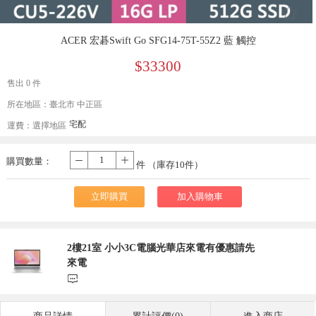
󰄔
ACER 宏碁Swift Go SFG14-75T-55Z2 藍 觸控
$33300
售出 0 件
所在地區：臺北市 中正區
宅配
運費：
選擇地區
購買數量：
-
+
件 （庫存
10
件）
立即購買
加入購物車
2樓21室 小小3C電腦光華店來電有優惠請先
來電
󰃨