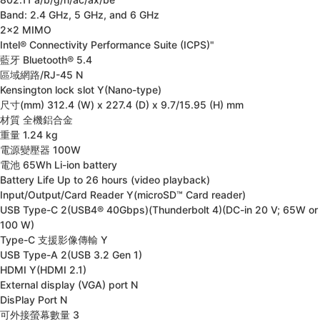
Band: 2.4 GHz, 5 GHz, and 6 GHz
2x2 MIMO
Intel® Connectivity Performance Suite (ICPS)"
藍牙
Bluetooth® 5.4
區域網路/RJ-45
N
Kensington lock slot
Y(Nano-type)
尺寸(mm)
312.4 (W) x 227.4 (D) x 9.7/15.95 (H) mm
材質
全機鋁合金
重量
1.24 kg
電源變壓器
100W
電池
65Wh Li-ion battery
Battery Life
Up to 26 hours (video playback)
Input/Output/Card Reader
Y(microSD™ Card reader)
USB Type-C
2(USB4® 40Gbps)(Thunderbolt 4)(DC-in 20 V; 65W or
100 W)
Type-C 支援影像傳輸
Y
USB Type-A
2(USB 3.2 Gen 1)
HDMI
Y(HDMI 2.1)
External display (VGA) port
N
DisPlay Port
N
可外接螢幕數量
3