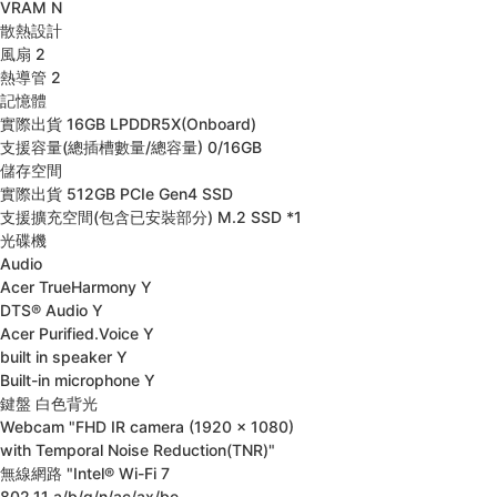
VRAM
N
散熱設計
風扇
2
熱導管
2
記憶體
實際出貨
16GB LPDDR5X(Onboard)
支援容量(總插槽數量/總容量)
0/16GB
儲存空間
實際出貨
512GB PCIe Gen4 SSD
支援擴充空間(包含已安裝部分)
M.2 SSD *1
光碟機
Audio
Acer TrueHarmony
Y
DTS® Audio
Y
Acer Purified.Voice
Y
built in speaker
Y
Built-in microphone
Y
鍵盤
白色背光
Webcam
"FHD IR camera (1920 x 1080)
with Temporal Noise Reduction(TNR)"
無線網路
"Intel® Wi-Fi 7
802.11 a/b/g/n/ac/ax/be