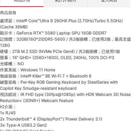
商品詳情
累計評價(0)
進入商店
商品規格
處理器：Intel® Core™Ultra 9 290HX Plus (2.7GHz/Turbo 5.5GHz)
(Cache 36MB)
顯示卡：GeForce RTX™ 5080 Laptop GPU 16GB GDDR7
記憶體：32GB(16G*2)DDR5-5600 / 共2個插槽，已使用2個，最高支援
128G
硬碟：2TB M.2 SSD (NVMe PCIe Gen4) / 共2個插槽，已使用1個
螢幕：16” QHD+ (2560x1600), OLED, 240Hz, 100% DCI-P3
光碟機： NO
作業系統：Windows 11 Home
無線規格：Intel® Killer™ BE Wi-Fi 7 + Bluetooth 6
鍵盤規格：Per-Key RGB Gaming Keyboard by SteelSeries with
Copilot Key Smudge-resistant keyboard
視訊鏡頭：IR FHD type (30fps@1080p) with HDR Webcam 3D Noise
Reduction+ (3DNR+) Webcam Feature
IO介面：
1x RJ45
2x Thunderbolt™ 4 (DisplayPort™/ Power Delivery 3.1)
3x Type-A USB3.2 Gen2