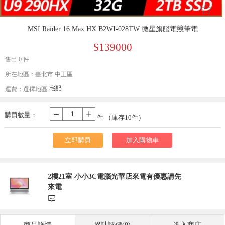
󰄔
MSI Raider 16 Max HX B2WI-028TW 微星旗艦電競筆電
$139000
售出 0 件
所在地區：臺北市 中正區
宅配
運費：
選擇地區
購買數量：
-
+
件 （庫存
10
件）
立即購買
加入購物車
2樓21室 小小3C電腦光華店來電有優惠請先
來電
󰃨