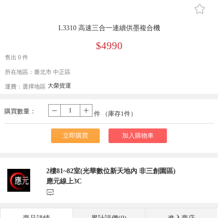
󰄔
L3310 高速三合一連續供墨複合機
$4990
售出 0 件
所在地區：臺北市 中正區
大榮貨運
運費：
選擇地區
購買數量：
-
+
件 （庫存
1
件）
立即購買
加入購物車
2樓81~82室(光華數位新天地內 非三創園區)
應元線上3C
󰃨