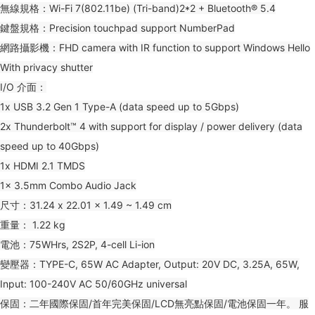
無線規格：Wi-Fi 7(802.11be) (Tri-band)2*2 + Bluetooth® 5.4
鍵盤規格：Precision touchpad support NumberPad
網路攝影機：FHD camera with IR function to support Windows Hello
With privacy shutter
I/O 介面：
1x USB 3.2 Gen 1 Type-A (data speed up to 5Gbps)
2x Thunderbolt™ 4 with support for display / power delivery (data
speed up to 40Gbps)
1x HDMI 2.1 TMDS
1x 3.5mm Combo Audio Jack
尺寸：31.24 x 22.01 x 1.49 ~ 1.49 cm
重量： 1.22 kg
電池：75WHrs, 2S2P, 4-cell Li-ion
變壓器：TYPE-C, 65W AC Adapter, Output: 20V DC, 3.25A, 65W,
Input: 100-240V AC 50/60GHz universal
保固：二年國際保固/首年完美保固/LCD無亮點保固/電池保固一年。 服