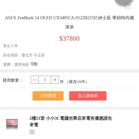
󰄔
ASUS ZenBook 14 OLED UX3405CA-0122B225H 紳士藍 華碩時尚纖
薄筆
$37800
售出 0 件
所在地區：臺北市 中正區
宅配
運費：
選擇地區
購買數量：
-
+
件 （庫存
10
件）
立即購買
加入購物車
2樓21室 小小3C電腦光華店來電有優惠請先
來電
󰃨