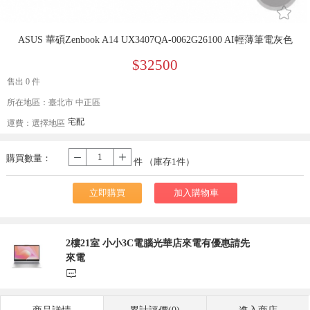
󰄔
ASUS 華碩Zenbook A14 UX3407QA-0062G26100 AI輕薄筆電灰色
$32500
售出 0 件
所在地區：臺北市 中正區
宅配
運費：
選擇地區
購買數量：
-
+
件 （庫存
1
件）
立即購買
加入購物車
2樓21室 小小3C電腦光華店來電有優惠請先
來電
󰃨