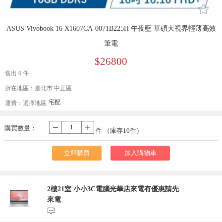
󰄔
ASUS Vivobook 16 X1607CA-0071B225H 午夜藍 華碩大視界輕薄高效
筆電
$26800
售出 0 件
所在地區：臺北市 中正區
宅配
運費：
選擇地區
購買數量：
-
+
件 （庫存
10
件）
立即購買
加入購物車
2樓21室 小小3C電腦光華店來電有優惠請先
來電
󰃨