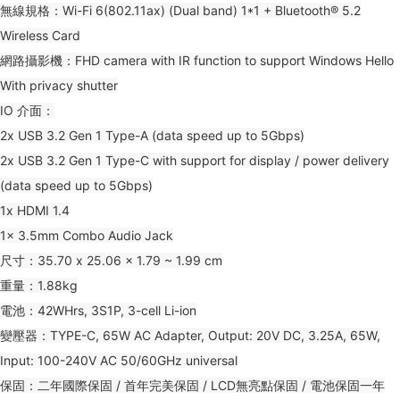
無線規格：Wi-Fi 6(802.11ax) (Dual band) 1*1 + Bluetooth® 5.2
Wireless Card
網路攝影機：FHD camera with IR function to support Windows Hello
With privacy shutter
IO 介面：
2x USB 3.2 Gen 1 Type-A (data speed up to 5Gbps)
2x USB 3.2 Gen 1 Type-C with support for display / power delivery
(data speed up to 5Gbps)
1x HDMI 1.4
1x 3.5mm Combo Audio Jack
尺寸：35.70 x 25.06 x 1.79 ~ 1.99 cm
重量：1.88kg
電池：42WHrs, 3S1P, 3-cell Li-ion
變壓器：TYPE-C, 65W AC Adapter, Output: 20V DC, 3.25A, 65W,
Input: 100-240V AC 50/60GHz universal
保固：二年國際保固 / 首年完美保固 / LCD無亮點保固 / 電池保固一年