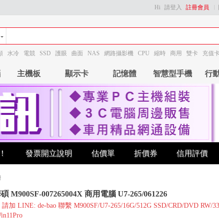
Hi
請登入
註冊會員
顯
水冷
電競
SSD
護眼
曲面
NAS
網路攝影機
CPU
縮時
商用
雙卡
充值
腦
主機板
顯示卡
記憶體
智慧型手機
行
！
發票開立說明
估價單
折價券
信用評價
情
 M900SF-007265004X 商用電腦 U7-265/061226
 LINE: de-bao 聯繫 M900SF/U7-265/16G/512G SSD/CRD/DVD RW/3
in11Pro