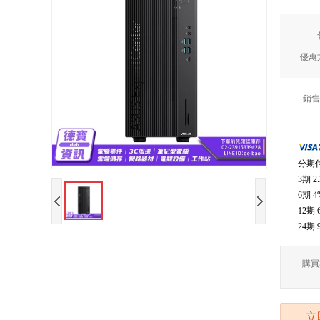
優惠
銷售
分期
3期
2
6期
4
12期
24期
購買
立