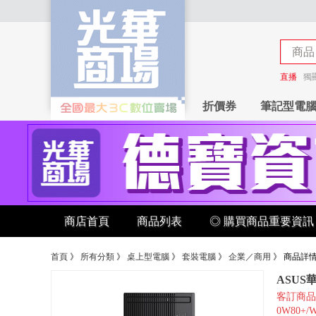
商品
商店
直播
獨
折價券
筆記型電
商店首頁
商品列表
◎ 購買商品重要資訊
首頁
》
所有分類
》
桌上型電腦
》
套裝電腦
》
企業／商用
》
商品詳
ASUS華碩
客訂商品 請加
0W80+/W