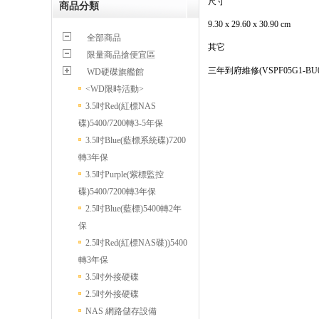
尺寸
商品分類
9.30 x 29.60 x 30.90 cm
全部商品
其它
限量商品搶便宜區
三年到府維修(VSPF05G1-BU0
WD硬碟旗艦館
<WD限時活動>
3.5吋Red(紅標NAS
碟)5400/7200轉3-5年保
3.5吋Blue(藍標系統碟)7200
轉3年保
3.5吋Purple(紫標監控
碟)5400/7200轉3年保
2.5吋Blue(藍標)5400轉2年
保
2.5吋Red(紅標NAS碟))5400
轉3年保
3.5吋外接硬碟
2.5吋外接硬碟
NAS 網路儲存設備