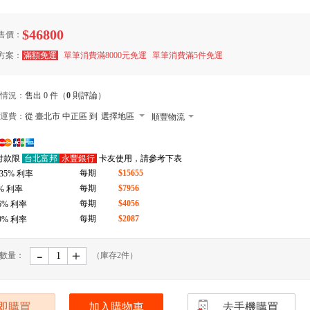
$46800
售價：
方案：
滿額免運
單筆消費滿8000元免運
單筆消費滿5件免運
情況：
售出 0 件（
0
則評論）
運費：
從 臺北市 中正區 到
選擇地區
順豐物流
7-11 店到店下單前請加 LINE: de-bao
付款限
台北富邦
永豐銀行
卡友使用，請參考下表
郵局
每期
$15655
.35
% 利率
拉拉快遞
每期
$7956
% 利率
每期
$4056
6
% 利率
每期
$2087
9
% 利率
-
﹢
數量：
（庫存
2
件）
即購買
加入購物車
去手機購買