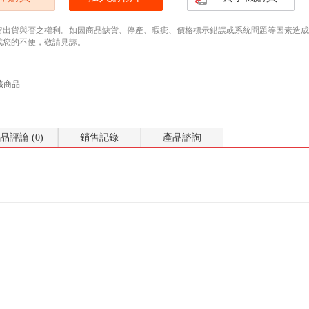
留出貨與否之權利。如因商品缺貨、停產、瑕疵、價格標示錯誤或系統問題等因素造成無法
成您的不便，敬請見諒。
該商品
品評論 (0)
銷售記錄
產品諮詢