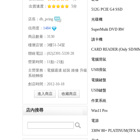
出貨速度：
5分
512G PCIE G4 SSD
店長：
db_pcing
光碟機
信用度：
1484
SuperMulti DVD RW
商品數量：3130
讀卡機
樓層店號：3樓51-54室
CARD READER (Only SD/M
聯絡電話：(02)2391-5339 28
電腦滑鼠
營業時間：11點~21點
USB滑鼠
主營業務：電腦週邊 組裝 維修 升級
系統轉移
電腦鍵盤
創店時間：2012-10-18
USB鍵盤
進入商店
收藏商店
作業系統
店內搜尋
Win11 Pro
電源
330W 80+ PLATINUM(TFX Sing