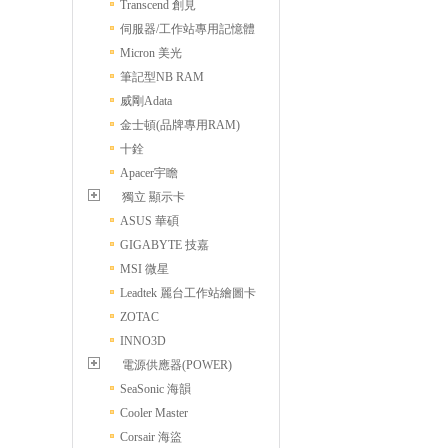
Transcend 創見
伺服器/工作站專用記憶體
Micron 美光
筆記型NB RAM
威剛Adata
金士頓(品牌專用RAM)
十銓
Apacer宇瞻
獨立 顯示卡
ASUS 華碩
GIGABYTE 技嘉
MSI 微星
Leadtek 麗台工作站繪圖卡
ZOTAC
INNO3D
電源供應器(POWER)
SeaSonic 海韻
Cooler Master
Corsair 海盜