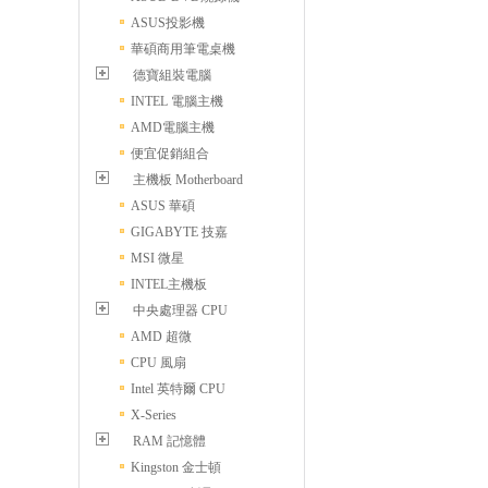
ASUS投影機
華碩商用筆電桌機
德寶組裝電腦
INTEL 電腦主機
AMD電腦主機
便宜促銷組合
主機板 Motherboard
ASUS 華碩
GIGABYTE 技嘉
MSI 微星
INTEL主機板
中央處理器 CPU
AMD 超微
CPU 風扇
Intel 英特爾 CPU
X-Series
RAM 記憶體
Kingston 金士頓