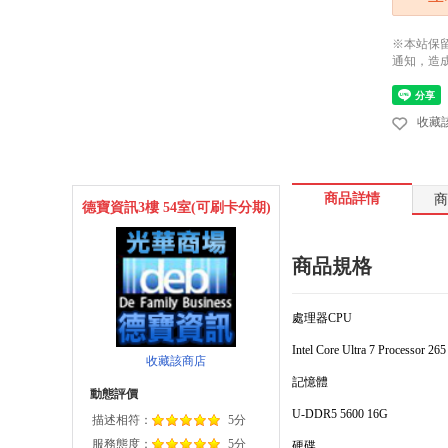
※本站保
通知，造
收藏
商品詳情
商
德寶資訊3樓 54室(可刷卡分期)
商品規格
處理器CPU
Intel Core Ultra 7 Processor 265
收藏該商店
記憶體
動態評價
U-DDR5 5600 16G
描述相符：
5分
服務態度：
5分
硬碟