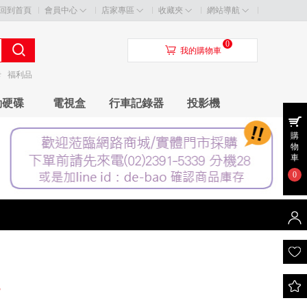
回到首頁
會員中心
店家專區
收藏夾
網站導航
0
󰃦
我的購物車
卡
福利品
動硬碟
電視盒
行車記錄器
投影機
購
物
車
0
3