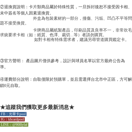
②退換貨說明：卡片類商品屬於特殊性質，一旦拆封後恕不接受因卡相、
未中簽名等個人因素退換貨。
外盒為包裝素材的一部分，撞傷、污垢、凹凸不平等問
題不接受換貨。
卡牌商品屬紙製產品，印刷品質及良率不一，非常吹毛
求疵要求卡相（如：紙質、色澤、裁切...等）者請勿購買。
如對卡相有特殊需求者，建議另尋管道購買鑑定卡。
③官方聲明： 產品圖片僅供參考，設計與球員名單以官方最終公告為
準。
④運費部分說明：自取僅限於預購單，並且需選擇台北市中正區，方可解
鎖0元自取。
★追蹤我們獲取更多最新消息★
FB：光華卡pool
IG：khcardpool
LINE：@908lyfaf