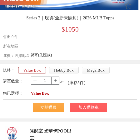
󰄔
Series 2｜現貨(全新未開封)｜2026 MLB Topps
$1050
售出 0 件
所在地區：
郵寄(先匯款)
運費：
選擇地區
規格：
Value Box
Hobby Box
Mega Box
購買數量：
-
+
件 （庫存
5
件）
您已選擇：
Value Box
立即購買
加入購物車
3樓8室 光華卡POOL!
󰃨