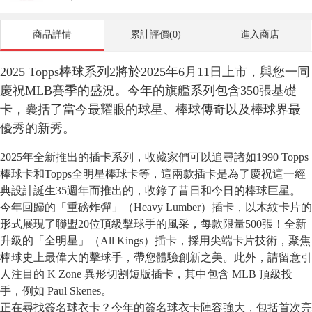
商品詳情
累計評價(0)
進入商店
2025 Topps棒球系列2將於2025年6月11日上市，與您一同
慶祝MLB賽季的盛況。今年的旗艦系列包含350張基礎
卡，囊括了當今最耀眼的球星、棒球傳奇以及棒球界最
優秀的新秀。
2025年全新推出的插卡系列，收藏家們可以追尋諸如1990 Topps
棒球卡和Topps全明星棒球卡等，這兩款插卡是為了慶祝這一經
典設計誕生35週年而推出的，收錄了昔日和今日的棒球巨星。
今年回歸的「重磅炸彈」（Heavy Lumber）插卡，以木紋卡片的
形式展現了聯盟20位頂級擊球手的風采，每款限量500張！全新
升級的「全明星」（All Kings）插卡，採用尖端卡片技術，聚焦
棒球史上最偉大的擊球手，帶您體驗創新之美。此外，請留意引
人注目的 K Zone 異形切割短版插卡，其中包含 MLB 頂級投
手，例如 Paul Skenes。
正在尋找簽名球衣卡？今年的簽名球衣卡陣容強大，包括首次亮