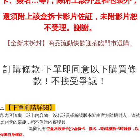
卡、簽名…等)，除附上該外盒和包裝外，
還須附上該盒拆卡影片佐証，未附影片恕
不受理。謝謝。
【全新未拆封】商品流動快歡迎蒞臨門市選購。
訂購條款-下單即同意以下購買條
款 ! 不接受爭議！
【下單前請詳閱】
⚠️ 
①內容隨機：球卡內容物、簽名球員或編號版本皆由官方隨機封入，這就
是開卡的樂趣，恕不保證內容球員。
                       為防範有
空盒及瑕疵卡(少盒特卡、簽名…等)建議拆卡時錄影，以
保障自身權益。