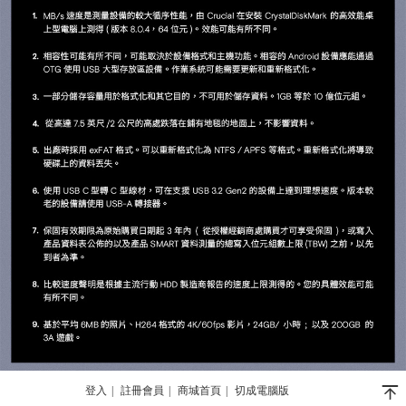
󰄬
登入
|
註冊會員
|
商城首頁
|
切成電腦版