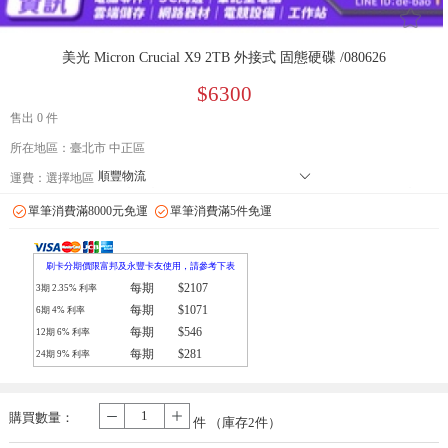
󰄔
美光 Micron Crucial X9 2TB 外接式 固態硬碟 /080626
$6300
售出 0 件
所在地區：臺北市 中正區
順豐物流
󰄘
運費：
選擇地區
7-11 店到店下單前請加 LINE: de-bao 聯繫人:林小姐 只能到店付款
單筆消費滿8000元免運
單筆消費滿5件免運
郵局
拉拉快遞
刷卡分期價限富邦及永豐卡友使用，請參考下表
每期
$2107
3期
2.35
% 利率
每期
$1071
6期
4
% 利率
每期
$546
12期
6
% 利率
每期
$281
24期
9
% 利率
購買數量：
-
+
件 （庫存
2
件）