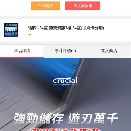
立即購買
加入購物車
3樓51-54室 德寶資訊3樓 54室(可刷卡分期)
󰃨
商品詳情
累計評價(0)
進入商店