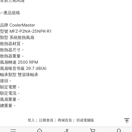
全新三相馬達
✅產品規格
品牌 CoolerMaster
型號 MFZ-P2NA-25NPK-R1
類型 系統散熱風扇
散熱器材質 -
散熱器尺寸 -
散熱器重量 -
風扇轉速 2500 RPM
風扇噪音等級 29.7 dB(A)
軸承類型 雙滾珠軸承
接頭 -
額定電壓 -
額定電流 -
風扇重量 -
總重量 -
󰄬
登入
|
註冊會員
|
商城首頁
|
切成電腦版
󰂦
󰂠
󰄫
󰂟
󰂢