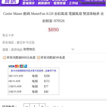
󰄔
Cooler Master 酷碼 MasterFan A120 全鋁風扇 電腦風扇 雙滾珠軸承 全
鋁框架 /070526
$890
售出 0 件
所在地區：臺北市 中正區
順豐物流
󰄘
運費：
選擇地區
7-11 店到店下單前請加 LINE: de-bao 聯繫人:林小姐 只能到店付款
單筆消費滿8000元免運
單筆消費滿5件免運
郵局
拉拉快遞
刷卡分期價限富邦及永豐卡友使用，請參考下表
每期
$298
3期
2.35
% 利率
每期
$151
6期
4
% 利率
每期
$77
12期
6
% 利率
每期
$40
24期
9
% 利率
購買數量：