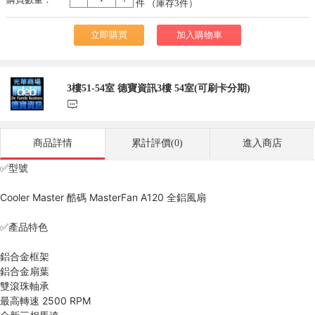
-
+
件 （庫存
3
件）
立即購買
加入購物車
3樓51-54室 德寶資訊3樓 54室(可刷卡分期)
󰃨
商品詳情
累計評價(0)
進入商店
✅型號
Cooler Master 酷碼 MasterFan A120 全鋁風扇
✅產品特色
鋁合金框架
鋁合金扇葉
雙滾珠軸承
最高轉速 2500 RPM