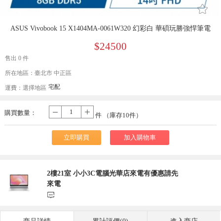
󰄔
ASUS Vivobook 15 X1404MA-0061W320 幻彩白 華碩玩勝強悍筆電
$24500
售出 0 件
所在地區：臺北市 中正區
宅配
運費：
選擇地區
購買數量：
-
+
件 （庫存
10
件）
立即購買
加入購物車
2樓21室 小小3C電腦光華店來電有優惠請先
來電
󰃨