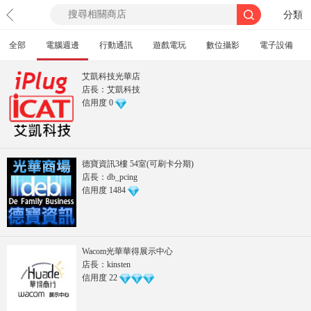
分類
全部
電腦週邊
行動通訊
遊戲電玩
數位攝影
電子設備
艾凱科技光華店
店長：艾凱科技
信用度
0
德寶資訊3樓 54室(可刷卡分期)
店長：db_pcing
信用度
1484
Wacom光華華得展示中心
店長：kinsten
信用度
22