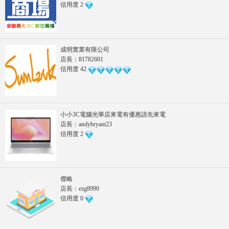
信用度
2
成明實業有限公司
店長：81782601
信用度
42
小小3C電腦光華店來電有優惠請先來電
店長：andybryant23
信用度
2
傑略
店長：ezg8990
信用度
0