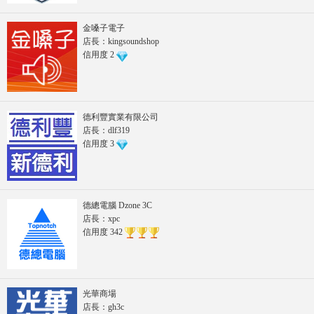
金嗓子電子
店長：kingsoundshop
信用度
2
德利豐實業有限公司
店長：dlf319
信用度
3
德總電腦 Dzone 3C
店長：xpc
信用度
342
光華商場
店長：gh3c