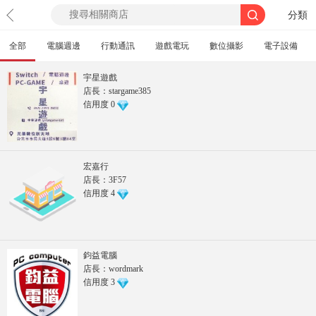
分類
全部
電腦週邊
行動通訊
遊戲電玩
數位攝影
電子設備
宇星遊戲
店長：stargame385
信用度
0
宏嘉行
店長：3F57
信用度
4
鈞益電腦
店長：wordmark
信用度
3