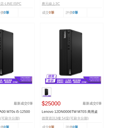
.2 2242 PCIe ...
腦 風暴灰 (限...
LINE:ISPC
應元線上3C
評價
0筆
成交
0筆
評價
0筆
$25000
最新成交
0
筆
最新成交
0
筆
A00 M70s i5-12500
Lenovo 12DN0006TW M70S 商用桌
機/031524
室(可刷卡分期)
德寶資訊3樓 54室(可刷卡分期)
評價
0筆
成交
0筆
評價
0筆