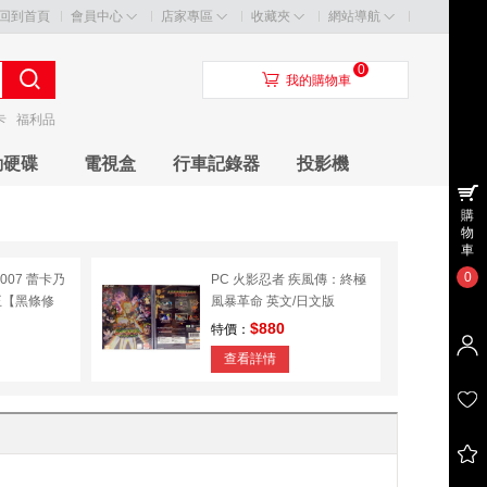
回到首頁
會員中心
店家專區
收藏夾
網站導航
0
󰃦
我的購物車
卡
福利品
動硬碟
電視盒
行車記錄器
投影機
購
物
車
0
007 蕾卡乃
PC 火影忍者 疾風傳：終極
王【黑條修
風暴革命 英文/日文版
$880
特價：
查看詳情