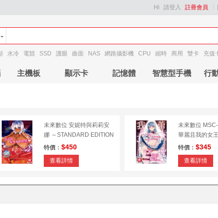
Hi
請登入
註冊會員
顯
水冷
電競
SSD
護眼
曲面
NAS
網路攝影機
CPU
縮時
商用
雙卡
充值
腦
主機板
顯示卡
記憶體
智慧型手機
行
未來數位 安妮特與莉莉安
未來數位 MSC-
娜 ～STANDARD EDITION
華麗且我的女
～ IAH-061
正】
$450
$345
特價：
特價：
查看詳情
查看詳情