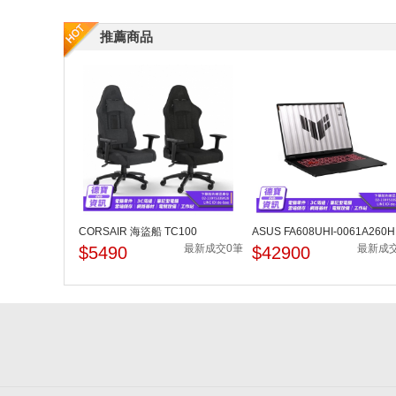
推薦商品
CORSAIR 海盜船 TC100
ASUS FA608UHI-0061A260H
RELAXED 黑色 灰黑 布質 電競...
16吋電競筆電 AMD Ryze...
最新成交0筆
最新成
$5490
$42900