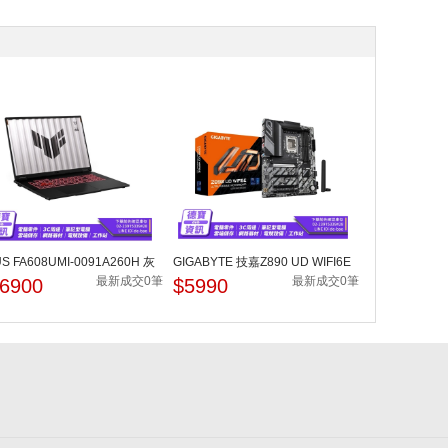
S FA608UMI-0091A260H 灰
GIGABYTE 技嘉Z890 UD WIFI6E
電競筆電 AMD Ryze...
INTEL主機板/080726
最新成交0筆
最新成交0筆
6900
$5990