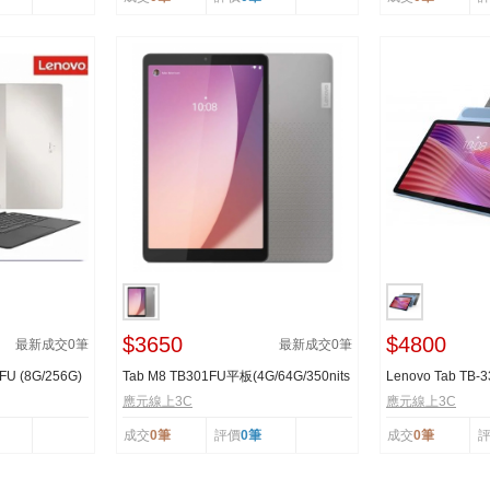
$3650
$4800
最新成交
0
筆
最新成交
0
筆
FU (8G/256G)
Tab M8 TB301FU平板(4G/64G/350nits
Lenovo Tab TB
IPS 面板)
WiFi版 (4G/128...
應元線上3C
應元線上3C
成交
0筆
評價
0筆
成交
0筆