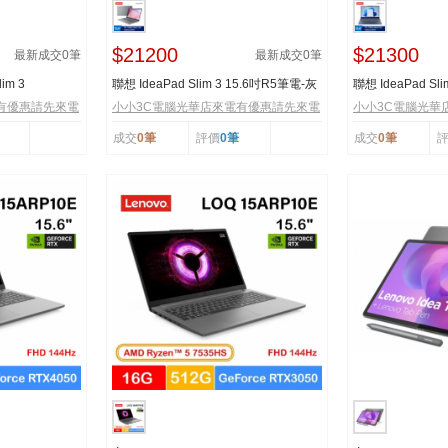
$21200
$21300
最新成交
0
筆
最新成交
0
筆
im 3
聯想 IdeaPad Slim 3 15.6吋R5筆電-灰
聯想 IdeaPad Sl
W
882XQ019BTW
82XQ019ATW
有優惠請先來電
小小3C電腦光華店來電有優惠請先來電
小小3C電腦光華
成交
0筆
評價
0筆
成交
0筆