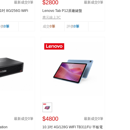
$2800
最新成交
0
筆
最新成交
0
筆
2.1吋 8G/256G WiFi
Lenovo Tab P12原廠鍵盤
.
應元線上3C
評價
0筆
成交
0筆
評價
0筆
$4800
最新成交
0
筆
最新成交
0
筆
ation
10.1吋 4G/128G WIFI TB311FU 平板電