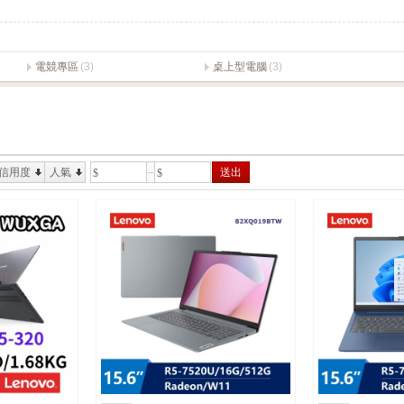
電競專區
(3)
桌上型電腦
(3)
信用度
人氣
送出
$
$