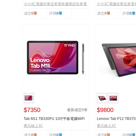
83K20070TW 藍
83K2006XTW 灰
小小3C電腦光華店來電有優惠請先來電
小小3C電腦光華店來電
成交
0筆
評價
0筆
成交
0筆
評價
0筆
$7350
$9800
最新成交
0
筆
Tab M11 TB330FU 11吋平板電腦WiFi
Lenovo Tab P12 TB370
版 (8G/128G) (平...
12.7吋平板電腦（...
應元線上3C
應元線上3C
成交
0筆
評價
0筆
成交
0筆
評價
0筆