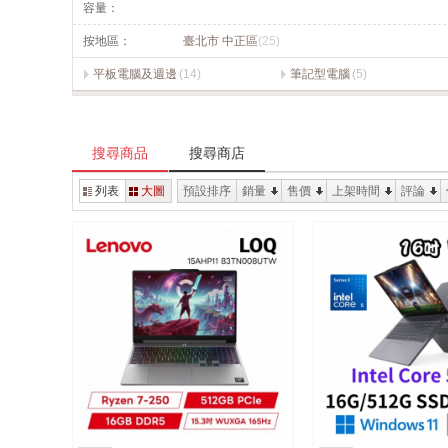
容量：
按地區：
臺北市 中正區
(25)
平板電腦及週邊
(14)
筆記型電腦
(5)
搜尋商品
搜尋商店
列表
大圖
預設排序
銷量
售價
上架時間
評論