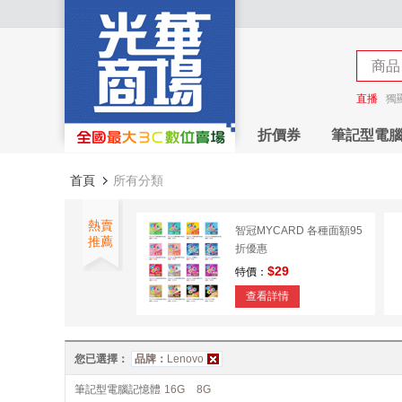
商店
商品
商店
直播
獨
折價券
筆記型電
首頁
所有分類
熱賣
智冠MYCARD 各種面額95
推薦
折優惠
$29
特價：
查看詳情
未來數位 指導姦 Day after
特裝版 IAH-054
您已選擇：
品牌：
Lenovo
$315
特價：
筆記型電腦記憶體
16G
8G
查看詳情