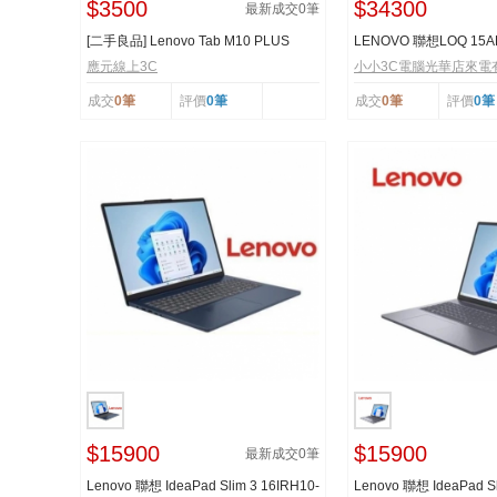
$3500
$34300
最新成交
0
筆
[二手良品] Lenovo Tab M10 PLUS
LENOVO 聯想LOQ 15A
TB125FU 10.6吋 ...
83S000A8TW 15.6吋電
應元線上3C
小小3C電腦光華店來電
成交
0筆
評價
0筆
成交
0筆
評價
0筆
$15900
$15900
最新成交
0
筆
Lenovo 聯想 IdeaPad Slim 3 16IRH10-
Lenovo 聯想 IdeaPad Sl