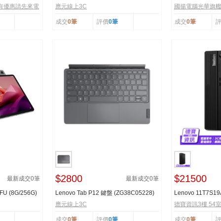
鍵盤皮套組)
PGX(128GB/4TB M
有優惠請先來電
應元線上3C
國揚電腦光華旗艦店-
成交
0筆
評價
0筆
成交
0筆
$2800
$21500
最新成交
0
筆
最新成交
0
筆
FU (8G/256G)
Lenovo Tab P12 鍵盤 (ZG38C05228)
Lenovo 11T7S19
商用桌機/031524
應元線上3C
德寶資訊3樓 54
成交
0筆
評價
0筆
成交
0筆