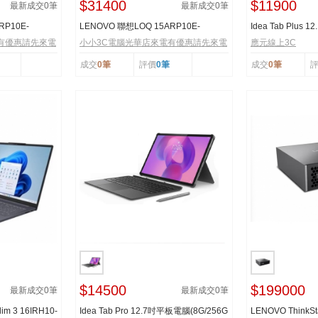
$31400
$11900
最新成交
0
筆
最新成交
0
筆
RP10E-
LENOVO 聯想LOQ 15ARP10E-
Idea Tab Plus 1
競筆...
83S000A9TW 15.6吋電競筆...
TB361FU 平板電..
有優惠請先來電
小小3C電腦光華店來電有優惠請先來電
應元線上3C
成交
0筆
評價
0筆
成交
0筆
$14500
$199000
最新成交
0
筆
最新成交
0
筆
im 3 16IRH10-
Idea Tab Pro 12.7吋平板電腦(8G/256G
LENOVO ThinkSt