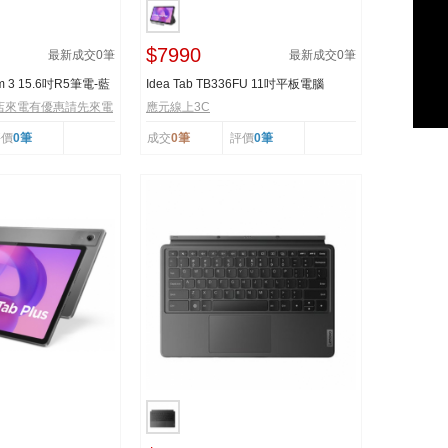
$7990
最新成交
0
筆
最新成交
0
筆
im 3 15.6吋R5筆電-藍
Idea Tab TB336FU 11吋平板電腦
(8G/128G)
店來電有優惠請先來電
應元線上3C
評價
0筆
成交
0筆
評價
0筆