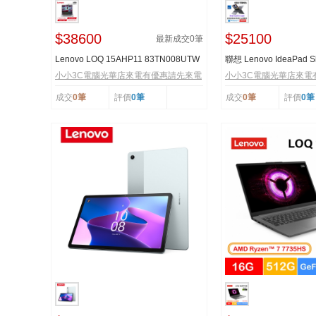
$38600
$25100
最新成交
0
筆
Lenovo LOQ 15AHP11 83TN008UTW
聯想 Lenovo IdeaPad Sl
月光灰 聯想極致強...
16IWC11-83RS001PT
小小3C電腦光華店來電有優惠請先來電
小小3C電腦光華店來電
成交
0筆
評價
0筆
成交
0筆
評價
0筆