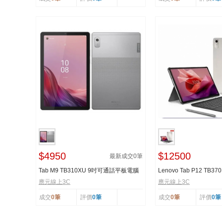
$4950
$12500
最新成交
0
筆
Tab M9 TB310XU 9吋可通話平板電腦
Lenovo Tab P12 TB370
LTE版 (4G/64G)
12.7吋平板電腦（...
應元線上3C
應元線上3C
成交
0筆
評價
0筆
成交
0筆
評價
0筆