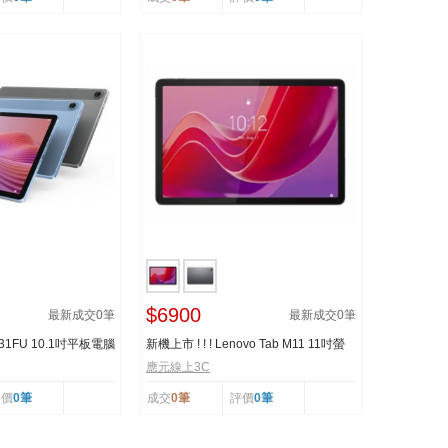
$6900
最新成交
0
筆
最新成交
0
筆
-331FU 10.1吋平板電腦
新機上市 ! ! ! Lenovo Tab M11 11吋螢
幕平板 (8G/1...
應元線上3C
評價
0筆
成交
0筆
評價
0筆