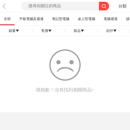
分類
全部
平板電腦及週邊
筆記型電腦
桌上型電腦
電腦週邊
儲
銷量
|
售價
|
新品
|
好評
|
󰄢
󰄢
󰄢
󰄢
很抱歉！沒有找到相關商品~