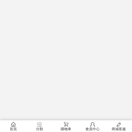
󰂠
󰂦
󰂟
󰂢
󰄦
首頁
分類
購物車
會員中心
商城客服