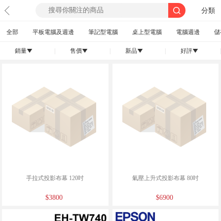
分類
全部
平板電腦及週邊
筆記型電腦
桌上型電腦
電腦週邊
儲
銷量
|
售價
|
新品
|
好評
|
󰄢
󰄢
󰄢
󰄢
手拉式投影布幕 120吋
氣壓上升式投影布幕 80吋
$3800
$6900