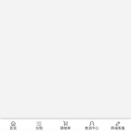
󰂠
󰂦
󰂟
󰂢
󰄦
首頁
分類
購物車
會員中心
商城客服