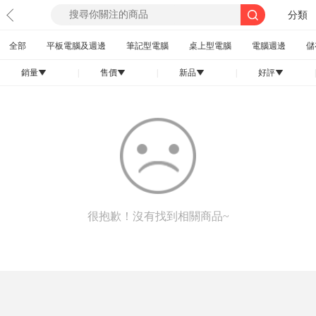
分類
全部
平板電腦及週邊
筆記型電腦
桌上型電腦
電腦週邊
儲
銷量
|
售價
|
新品
|
好評
|
󰄢
󰄢
󰄢
󰄢
很抱歉！沒有找到相關商品~