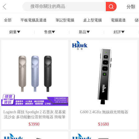
分類
全部
平板電腦及週邊
筆記型電腦
桌上型電腦
電腦週邊
儲
銷量
|
售價
|
新品
|
好評
|
󰄢
󰄢
󰄢
󰄢
Logitech 羅技 Spotlight 2 石墨灰 星暮紫
G600 2.4GHz 無線綠光簡報器
流沙金 多功能數位雷射簡報器 簡報筆
/061826
$3990
$1680