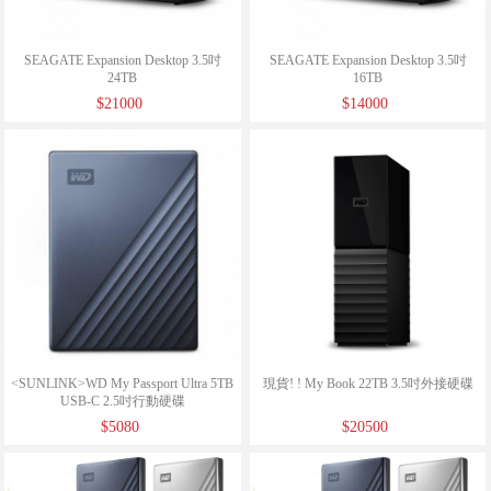
SEAGATE Expansion Desktop 3.5吋
SEAGATE Expansion Desktop 3.5吋
24TB
16TB
$21000
$14000
<SUNLINK>WD My Passport Ultra 5TB
現貨! ! My Book 22TB 3.5吋外接硬碟
USB-C 2.5吋行動硬碟
$5080
$20500