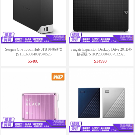
Seagate One Touch Hub 6TB 外接硬碟
Seagate Expansion Desktop Drive 20TB外
(STLC6000400)/040525
接硬碟(STKP20000400)/032325
$5400
$14990