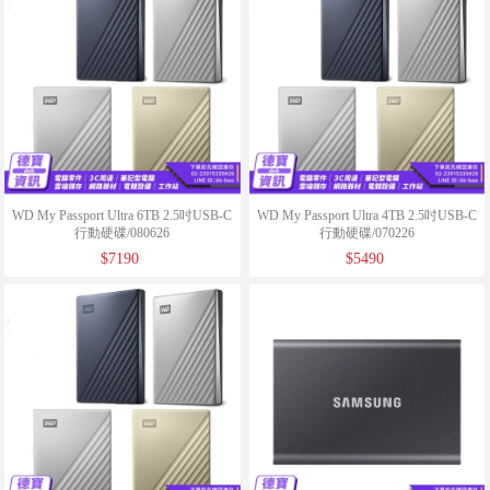
WD My Passport Ultra 6TB 2.5吋USB-C
WD My Passport Ultra 4TB 2.5吋USB-C
行動硬碟/080626
行動硬碟/070226
$7190
$5490