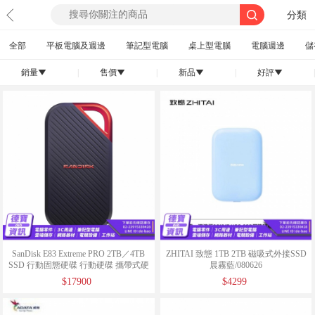
分類
全部
平板電腦及週邊
筆記型電腦
桌上型電腦
電腦週邊
儲
銷量
|
售價
|
新品
|
好評
|
󰄢
󰄢
󰄢
󰄢
SanDisk E83 Extreme PRO 2TB／4TB
ZHITAI 致態 1TB 2TB 磁吸式外接SSD
SSD 行動固態硬碟 行動硬碟 攜帶式硬
晨霧藍/080626
碟 公司貨/073126
$17900
$4299