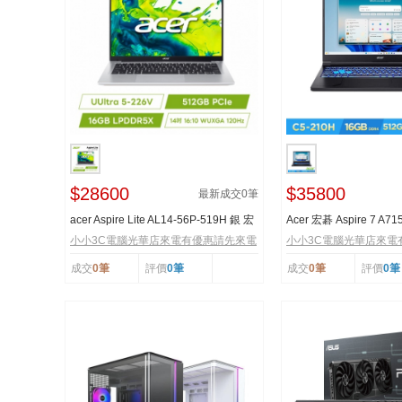
$28600
$35800
最新成交
0
筆
acer Aspire Lite AL14-56P-519H 銀 宏
Acer 宏碁 Aspire 7 A71
碁高效能筆電
15.6吋獨顯效能...
小小3C電腦光華店來電有優惠請先來電
小小3C電腦光華店來電
成交
0筆
評價
0筆
成交
0筆
評價
0筆