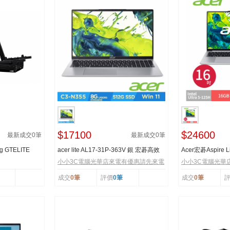
$17100
$24600
最新成交
0
筆
最新成交
0
筆
ng GTELITE
acer lite AL17-31P-363V 銀 宏碁高效
Acer宏碁Aspire Li
能筆電
56K4〈銀〉U5/16
小小3C電腦光華店來電有優惠請先來電
小小3C電腦光華
成交
0筆
評價
0筆
成交
0筆