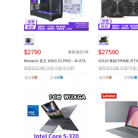
$2790
$27590
最新成交
0
筆
Montech 君主 KING 15 PRO－M-ATX
ASUS 華碩 PRIME-RTX
電腦機殼 U高187／卡...
示卡/080326
德寶資訊3樓 54室(可刷卡分期)
德寶資訊3樓 54室(可刷
成交
0筆
評價
0筆
成交
0筆
評價
0筆