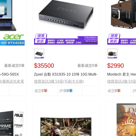
$35500
$2990
最新成交
0
筆
最新成交
0
筆
5-59G-565X
Zyxel 合勤 XS1935-10 10埠 10G Multi-
Montech 君主 He
Gig Lite-L3 ...
電腦機殼 U高170／
有優惠請先來電
德寶資訊3樓 54室(可刷卡分期)
德寶資訊3樓 54
成交
0筆
評價
0筆
成交
0筆