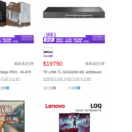
$19790
最新成交
0
筆
最新成交
0
筆
ritage PRO－M-ATX
TP-LINK TL-SG3428X-M2 JetStream
卡...
24埠 2.5G 管理型...
室(可刷卡分期)
德寶資訊3樓 54室(可刷卡分期)
評價
0筆
成交
0筆
評價
0筆