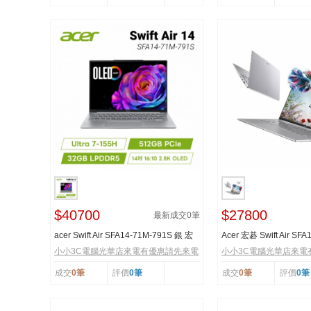
$40700
$27800
最新成交
0
筆
acer Swift Air SFA14-71M-791S 銀 宏
Acer 宏碁 Swift Air SF
碁時尚輕纖筆...
14吋AI輕薄筆...
小小3C電腦光華店來電有優惠請先來電
小小3C電腦光華店來電
成交
0筆
評價
0筆
成交
0筆
評價
0筆