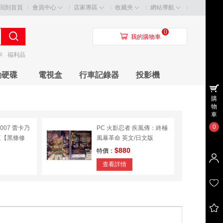
回到首頁
會員中心
店家專區
收藏夾
網站導航
0
󰃦
我的購物車
卡
福利品
動硬碟
電視盒
行車記錄器
投影機
購
物
車
0
007 蕾卡乃
PC 火影忍者 疾風傳：終極
王【黑條修
風暴革命 英文/日文版
$880
特價：
查看詳情