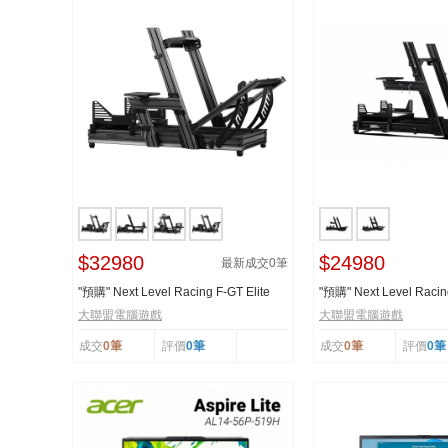
$32980
$24980
最新成交
0
筆
"預購" Next Level Racing F-GT Elite
"預購" Next Level Raci
Wheel Plate ...
WHEEL PLATE EDI...
大聯盟電腦遊戲
大聯盟電腦遊戲
成交
0筆
評價
0筆
成交
0筆
評價
0筆