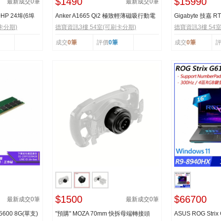
$1490
$15990
最新成交
0
筆
最新成交
0
筆
0HP 24埠(6埠
Anker A1665 Qi2 極致輕薄磁吸行動電
Gigabyte 技嘉 RT
源 5000mAh 無...
WINDFORCE MAX
卡分期)
德寶資訊3樓 54室(可刷卡分期)
德寶資訊3樓 54
成交
0筆
評價
0筆
成交
0筆
$1500
$66700
最新成交
0
筆
最新成交
0
筆
5600 8G(單支)
"預購" MOZA 70mm 快拆母端轉接頭
ASUS ROG Strix