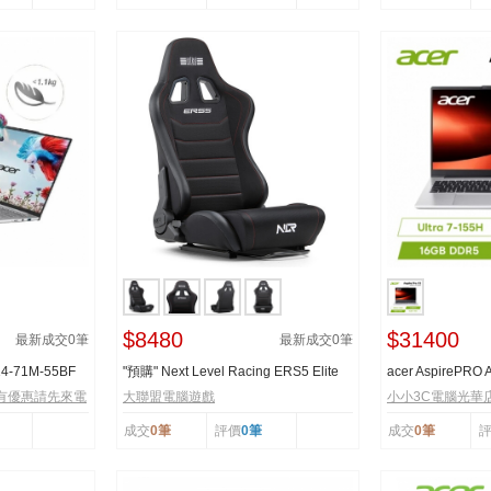
$8480
$31400
最新成交
0
筆
最新成交
0
筆
A14-71M-55BF
"預購" Next Level Racing ERS5 Elite
acer AspirePRO
Reclining Se...
宏碁時尚商務筆
有優惠請先來電
大聯盟電腦遊戲
小小3C電腦光華
成交
0筆
評價
0筆
成交
0筆