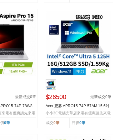
$26500
最新成交
0
筆
最新成交
0
筆
 APRO15-74P-78W8
Acer 宏碁 APRO15-74P-57AM 15.6吋
電
商務筆電
店來電有優惠請先來電
小小3C電腦光華店來電有優惠請先來電
評價
0筆
成交
0筆
評價
0筆