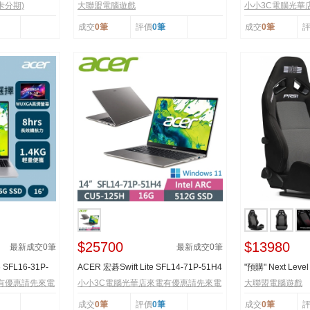
RS07...
0044C8940HX-
卡分期)
大聯盟電腦遊戲
小小3C電腦光華
成交
0筆
評價
0筆
成交
0筆
$25700
$13980
最新成交
0
筆
最新成交
0
筆
6 SFL16-31P-
ACER 宏碁Swift Lite SFL14-71P-51H4
"預購" Next Level
灰
Performance Recli
有優惠請先來電
小小3C電腦光華店來電有優惠請先來電
大聯盟電腦遊戲
成交
0筆
評價
0筆
成交
0筆