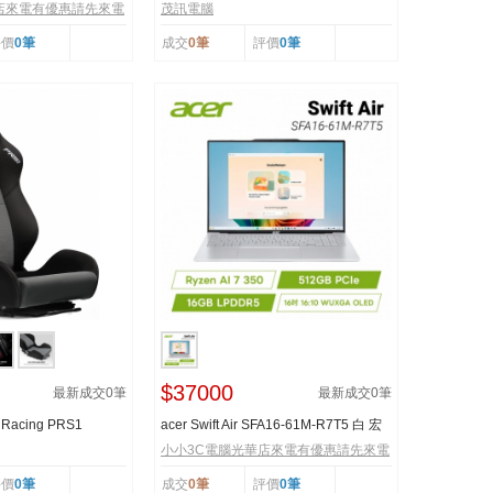
NBL 幻潮黑
3VHK3TW893SH 16吋電競筆...
店來電有優惠請先來電
茂訊電腦
評價
0筆
成交
0筆
評價
0筆
$37000
最新成交
0
筆
最新成交
0
筆
 Racing PRS1
acer Swift Air SFA16-61M-R7T5 白 宏
n...
碁時尚輕纖筆...
小小3C電腦光華店來電有優惠請先來電
評價
0筆
成交
0筆
評價
0筆