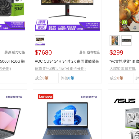
$7680
$299
最新成交
0
筆
最新成交
0
筆
5060TI-16G 顯
AOC CU34G4H 34吋 2K 曲面電競螢幕
"Pc實體現貨" 血魔
200Hz／Fast VA／0.3...
卡分期)
德寶資訊3樓 54室(可刷卡分期)
大聯盟電腦遊戲
成交
0筆
評價
0筆
成交
0筆