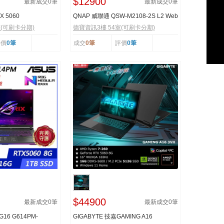
$12900
最新成交
0
筆
最新成交
0
筆
X 5060
QNAP 威聯通 QSW-M2108-2S L2 Web
 OC 8G 顯示...
管理型交換器10Gb...
室(可刷卡分期)
德寶資訊3樓 54室(可刷卡分期)
評價
0筆
成交
0筆
評價
0筆
$44900
最新成交
0
筆
最新成交
0
筆
 G16 G614PM-
GIGABYTE 技嘉GAMING A16