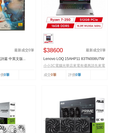
$38600
最新成交
0
筆
最新成交
0
筆
詩篇 中英文版...
Lenovo LOQ 15AHP11 83TN008UTW
月光灰 聯想極致強...
小小3C電腦光華店來電有優惠請先來電
評價
0筆
成交
0筆
評價
0筆