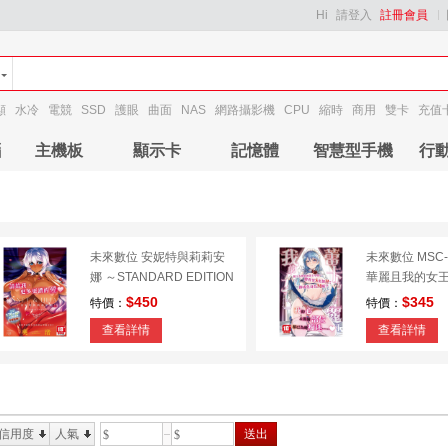
Hi
請登入
註冊會員
顯
水冷
電競
SSD
護眼
曲面
NAS
網路攝影機
CPU
縮時
商用
雙卡
充值
腦
主機板
顯示卡
記憶體
智慧型手機
行
未來數位 安妮特與莉莉安
未來數位 MSC-
娜 ～STANDARD EDITION
華麗且我的女
～ IAH-061
正】
$450
$345
特價：
特價：
查看詳情
查看詳情
信用度
人氣
送出
$
$