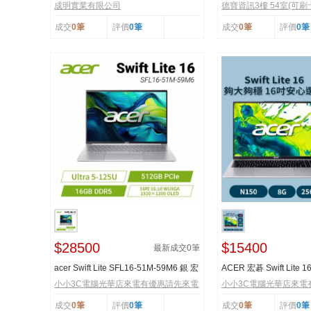
硬碟
品牌電腦記憶...
成明實業有限公司
德寶資訊3樓 54室(可刷
成交
0筆
評價
0筆
成交
0筆
評價
0筆
$28500
$15400
最新成交
0
筆
acer Swift Lite SFL16-51M-59M6 銀 宏
ACER 宏碁 Swift Lite 1
碁時尚輕纖筆...
C6VL 文書 效能...
小小3C電腦光華店來電有優惠請先來電
小小3C電腦光華店來電
成交
0筆
評價
0筆
成交
0筆
評價
0筆