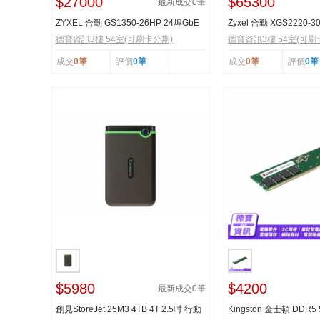
$27000
$65300
最新成交
0
筆
ZYXEL 合勤 GS1350-26HP 24埠GbE
Zyxel 合勤 XGS2220-3
管理型PoE 網路交換...
10G) PoE+ L3交換...
德寶資訊3樓 54室(可刷卡分期)
德寶資訊3樓 54室(可刷
成交
0筆
評價
0筆
成交
0筆
評價
0筆
$5980
$4200
最新成交
0
筆
創見StoreJet 25M3 4TB 4T 2.5吋 行動
Kingston 金士頓 DDR5 