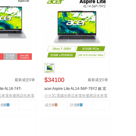
$34100
最新成交
0
筆
最新成交
0
筆
te AL16-74T-
acer Aspire Lite AL14-56P-79Y2 銀 宏
吋文...
碁高效能筆電
店來電有優惠請先來電
小小3C電腦光華店來電有優惠請先來電
評價
0筆
成交
0筆
評價
0筆