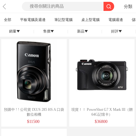
分類
全部
平板電腦及週邊
筆記型電腦
桌上型電腦
電腦週邊
儲
銷量
|
售價
|
新品
|
好評
|
󰄢
󰄢
󰄢
󰄢
預購中 ! ! 公司貨 IXUS 285 HS A 口袋
現貨！！ PowerShot G7 X Mark III（贈
數位相機
64G記憶卡）
$11500
$36800