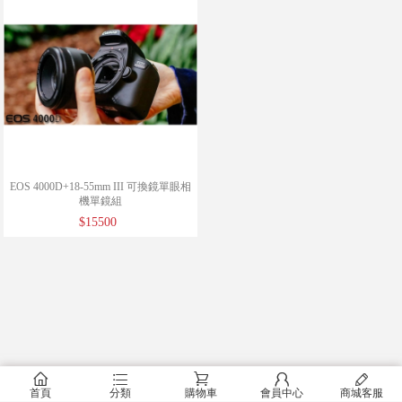
EOS 4000D+18-55mm III 可換鏡單眼相
機單鏡組
$15500
󰂠
󰂦
󰂟
󰂢
󰄦
首頁
分類
購物車
會員中心
商城客服