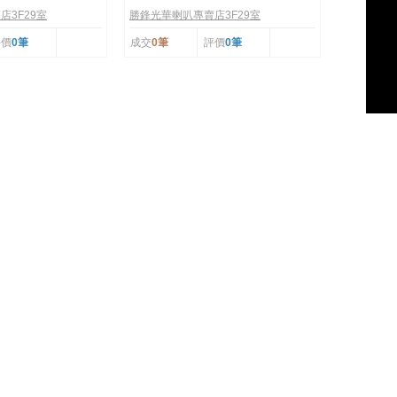
5.0電腦喇叭
店3F29室
勝鋒光華喇叭專賣店3F29室
評價
0筆
成交
0筆
評價
0筆