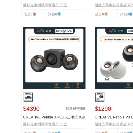
藍牙5.4 電腦喇...
勝鋒光華喇叭專賣店3F29室
勝鋒光華喇叭專賣店3F2
成交
0筆
評價
0筆
成交
0筆
評價
0筆
$4390
$1290
最新成交
0
筆
CREATIVE Pebble X PLUS三件式RGB
CREATIVE Pebble V3
藍牙5.3電腦喇叭
電腦喇叭
勝鋒光華喇叭專賣店3F29室
勝鋒光華喇叭專賣店3F2