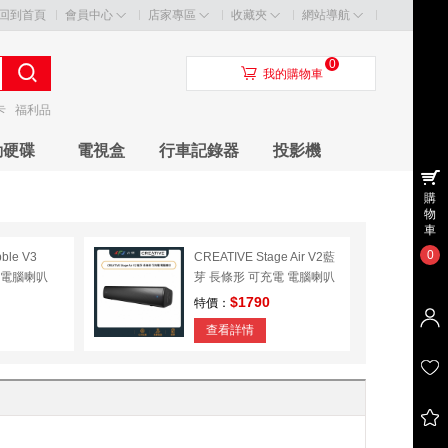
回到首頁
會員中心
店家專區
收藏夾
網站導航
0
󰃦
我的購物車
卡
福利品
動硬碟
電視盒
行車記錄器
投影機
購
物
車
0
ble V3
CREATIVE Stage Air V2藍
.0電腦喇叭
芽 長條形 可充電 電腦喇叭
$1790
特價：
查看詳情