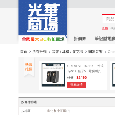
商店
商品
商店
直播
獨
折價券
筆記型電
首頁
所有分類
音響 / 耳機 / 麥克風
喇叭音響
Crea
熱賣
CREATIVE T60 BK 二件式
推薦
Tyoe-C 藍牙5.0電腦喇叭
$2490
特價：
查看詳情
CREATIVE Pebble X
PLUS三件式RGB藍牙5.3
按條件篩選
電腦喇叭
$4390
特價：
按地區：
臺北市 中正區
(7)
查看詳情