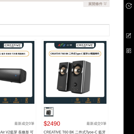
展開
條件
$2490
最新成交
0
筆
最新成交
0
筆
e Air V2藍芽 長條形 可
CREATIVE T60 BK 二件式Tyoe-C 藍牙