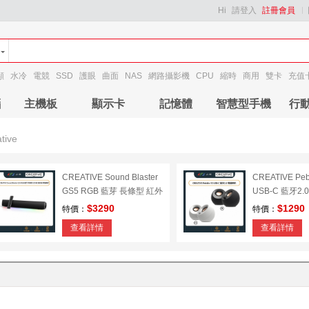
Hi
請登入
註冊會員
顯
水冷
電競
SSD
護眼
曲面
NAS
網路攝影機
CPU
縮時
商用
雙卡
充值
腦
主機板
顯示卡
記憶體
智慧型手機
行
tive
CREATIVE Sound Blaster
CREATIVE Peb
GS5 RGB 藍芽 長條型 紅外
USB-C 藍牙2
線 遙控器 電腦喇叭
$3290
$1290
特價：
特價：
查看詳情
查看詳情