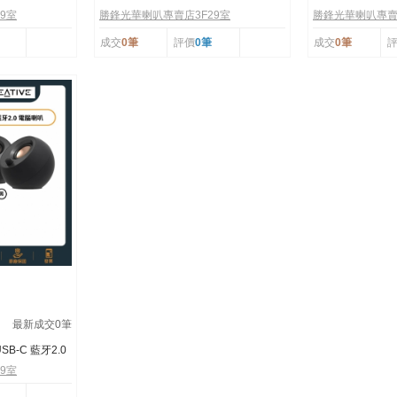
芽 長條型 紅外...
充電 電腦喇叭
9室
勝鋒光華喇叭專賣店3F29室
勝鋒光華喇叭專賣
成交
0筆
評價
0筆
成交
0筆
最新成交
0
筆
 USB-C 藍牙2.0
9室