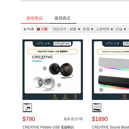
搜尋商品
搜尋商店
列表
大圖
預設排序
銷量
售價
上架時間
評論
$790
$1890
最新成交
0
筆
CREATIVE Pebble USB 電腦喇叭
CREATIVE Sound Bla