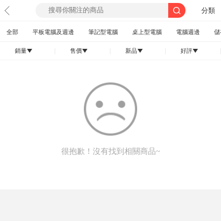
分類
全部
平板電腦及週邊
筆記型電腦
桌上型電腦
電腦週邊
儲
銷量
|
售價
|
新品
|
好評
|
󰄢
󰄢
󰄢
󰄢
很抱歉！沒有找到相關商品~