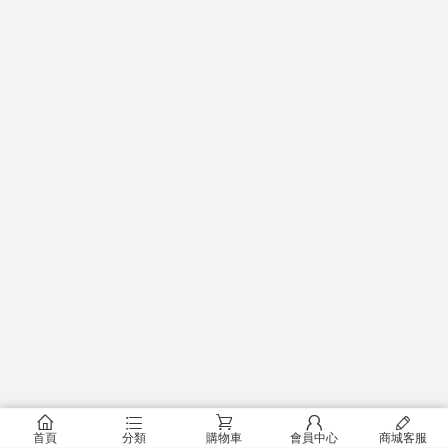
󰂠
󰂦
󰂟
󰂢
󰄦
首頁
分類
購物車
會員中心
商城客服