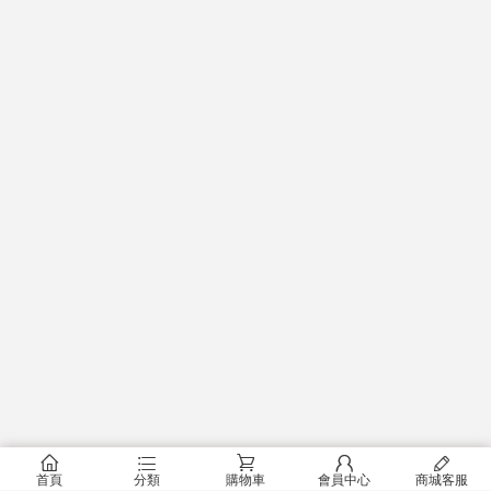
󰂠
󰂦
󰂟
󰂢
󰄦
首頁
分類
購物車
會員中心
商城客服