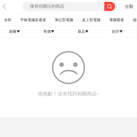
分類
全部
平板電腦及週邊
筆記型電腦
桌上型電腦
電腦週邊
儲
銷量
|
售價
|
新品
|
好評
|
󰄢
󰄢
󰄢
󰄢
很抱歉！沒有找到相關商品~