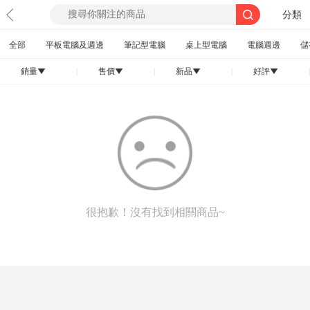
分類
全部
平板電腦及週邊
筆記型電腦
桌上型電腦
電腦週邊
儲
銷量
|
售價
|
新品
|
好評
|
󰄢
󰄢
󰄢
󰄢
很抱歉！沒有找到相關商品~