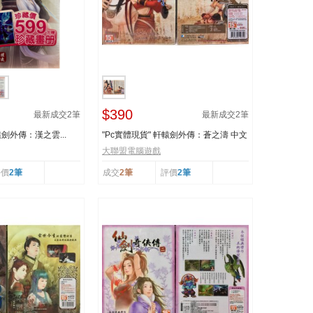
$390
最新成交
2
筆
最新成交
2
筆
轅劍外傳：漢之雲...
"Pc實體現貨" 軒轅劍外傳：蒼之濤 中文
版...
大聯盟電腦遊戲
評價
2筆
成交
2筆
評價
2筆