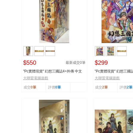
$550
$299
最新成交
0
筆
"Pc實體現貨" 幻想三國誌4+外傳 中文
"Pc實體現貨" 幻想三國誌4
版...
大聯盟電腦遊戲
大聯盟電腦遊戲
成交
0筆
評價
0筆
成交
2筆
評價
2筆