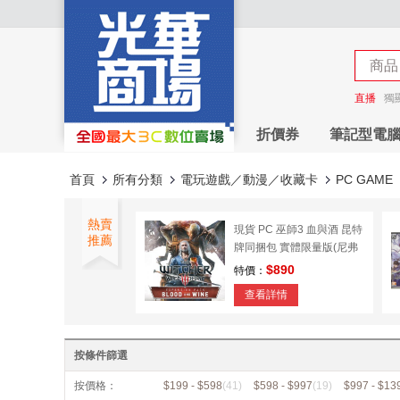
商店
商品
商店
直播
獨
折價券
筆記型電
首頁
所有分類
電玩遊戲／動漫／收藏卡
PC GAME
熱賣
現貨 PC 巫師3 血與酒 昆特
推薦
牌同捆包 實體限量版(尼弗
迦德+北方諸國 牌組 + 巫師
$890
特價：
3 狂獵 資料片 血與酒)
查看詳情
"PC實體" 刀劍神域 彼岸遊
境 SWORD ART ONLINE
按條件篩選
Alicization Lycoris 中文版
$699
特價：
按價格：
$199 - $598
(41)
$598 - $997
(19)
$997 - $13
查看詳情