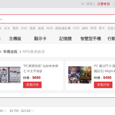
Hi
請登入
註冊會員
顯
水冷
電競
SSD
護眼
曲面
NAS
網路攝影機
CPU
縮時
商用
雙卡
充值
腦
主機板
顯示卡
記憶體
智慧型手機
行
單機遊戲
RPG角色扮演
"PC實體現貨" 仙劍奇俠傳
PC 魔法門 X 
七 中文平裝版
國語言) Might 
Magic X Leg
$690
$490
特價：
特價：
遺產
查看詳情
查看詳情
96
(4)
$1795 - $2194
(1)