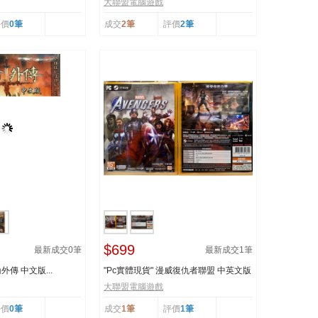
大聯盟電腦遊戲
評價
0筆
成交
2筆
評價
2筆
$699
最新成交
0
筆
最新成交
1
筆
外傳 中文版...
"Pc實體現貨" 漫威復仇者聯盟 中英文版
Marvel's Av...
大聯盟電腦遊戲
評價
0筆
成交
1筆
評價
1筆