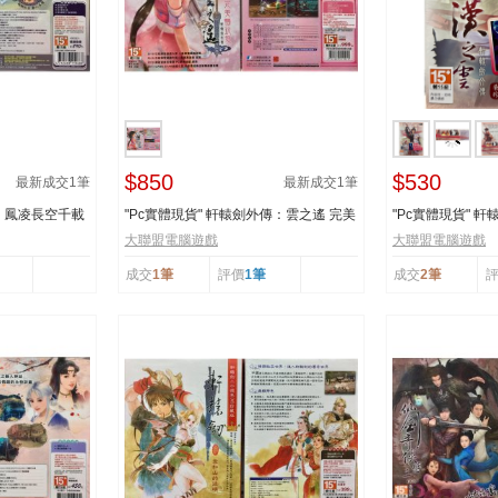
$850
$530
最新成交
1
筆
最新成交
1
筆
陸：鳳凌長空千載
"Pc實體現貨" 軒轅劍外傳：雲之遙 完美
"Pc實體現貨" 軒
暢玩包 中文版...
大聯盟電腦遊戲
大聯盟電腦遊戲
成交
1筆
評價
1筆
成交
2筆