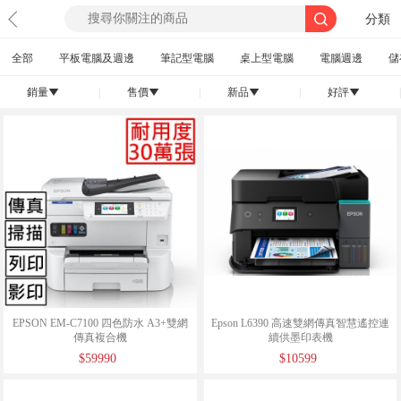
分類
全部
平板電腦及週邊
筆記型電腦
桌上型電腦
電腦週邊
儲
銷量
|
售價
|
新品
|
好評
|
󰄢
󰄢
󰄢
󰄢
EPSON EM-C7100 四色防水 A3+雙網
Epson L6390 高速雙網傳真智慧遙控連
傳真複合機
續供墨印表機
$59990
$10599