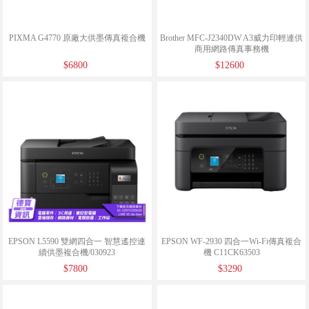
PIXMA G4770 原廠大供墨傳真複合機
Brother MFC-J2340DW A3威力印輕連供
商用網路傳真事務機
$6800
$12600
EPSON L5590 雙網四合一 智慧遙控連
EPSON WF-2930 四合一Wi-Fi傳真複合
續供墨複合機/030923
機 C11CK63503
$7800
$3290