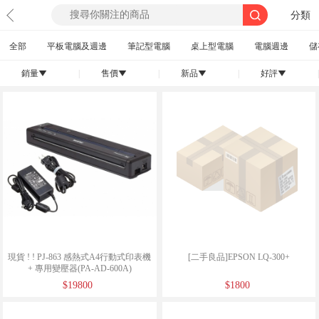
分類
全部
平板電腦及週邊
筆記型電腦
桌上型電腦
電腦週邊
儲
銷量
|
售價
|
新品
|
好評
|
󰄢
󰄢
󰄢
󰄢
現貨 ! ! PJ-863 感熱式A4行動式印表機
[二手良品]EPSON LQ-300+
+ 專用變壓器(PA-AD-600A)
$19800
$1800