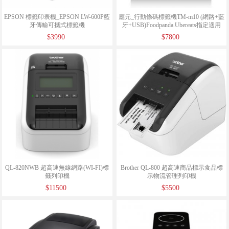
EPSON 標籤印表機_EPSON LW-600P藍
應元_行動條碼標籤機TM-m10 (網路+藍
牙傳輸可攜式標籤機
牙+USB)Foodpanda.Ubereats指定適用
$3990
$7800
QL-820NWB 超高速無線網路(WI-FI)標
Brother QL-800 超高速商品標示食品標
籤列印機
示物流管理列印機
$11500
$5500