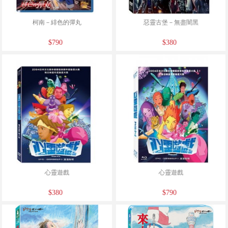
柯南－緋色的彈丸
惡靈古堡－無盡闇黑
$790
$380
心靈遊戲
心靈遊戲
$380
$790