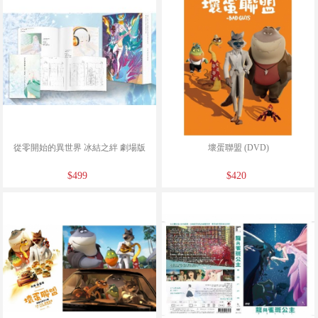
從零開始的異世界 冰結之絆 劇場版
壞蛋聯盟 (DVD)
$499
$420