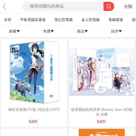
分類
全部
平板電腦及週邊
筆記型電腦
桌上型電腦
電腦週邊
儲
銷量
|
售價
|
新品
|
好評
|
󰄢
󰄢
󰄢
󰄢
轉生史萊姆 TV版 24話(全) DVD
從零開始的異世界 Memory Snow BD藍
光 光碟
$499
$499