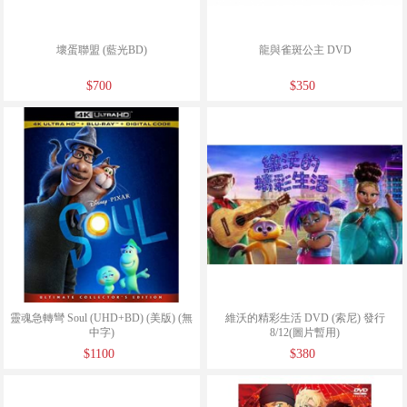
壞蛋聯盟 (藍光BD)
龍與雀斑公主 DVD
$700
$350
靈魂急轉彎 Soul (UHD+BD) (美版) (無
維沃的精彩生活 DVD (索尼) 發行
中字)
8/12(圖片暫用)
$1100
$380