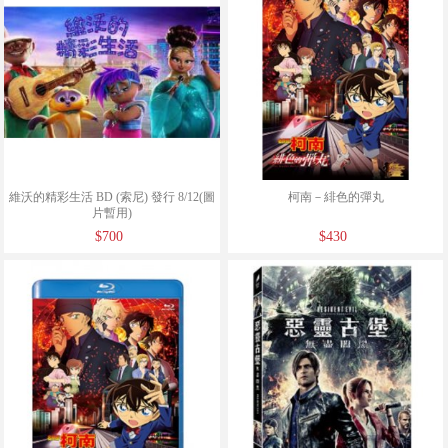
維沃的精彩生活 BD (索尼) 發行 8/12(圖
柯南－緋色的彈丸
片暫用)
$700
$430