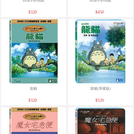
回憶中的瑪妮
回憶中的瑪妮
$320
$450
龍貓
龍貓(單碟版)
$320
$520