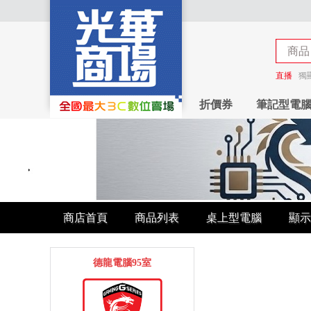
商品
商店
直播
獨
折價券
筆記型電
商店首頁
商品列表
桌上型電腦
顯示
德龍電腦95室