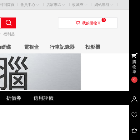
回到首頁
會員中心
店家專區
收藏夾
網站導航
0
󰃦
我的購物車
卡
福利品
動硬碟
電視盒
行車記錄器
投影機
購
物
車
0
折價券
信用評價