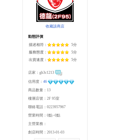
收藏該商店
動態評價
描述相符：
5分
服務態度：
5分
出貨速度：
5分
店家：
gh3c1213
信用度：
46
商品數量：13
樓層店號：2F 95室
聯絡電話：0223957967
營業時間：0點~0點
主營業務：
創店時間：2013-01-03