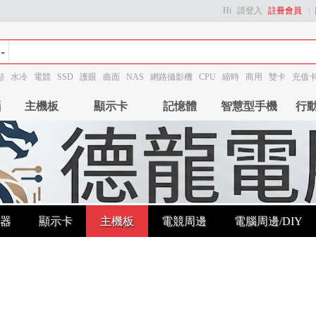
Hi
請登入
註冊會員
顯
水冷
電競
SSD
護眼
曲面
NAS
網路攝影機
CPU
縮時
商用
雙卡
充值
腦
主機板
顯示卡
記憶體
智慧型手機
行
器
顯示卡
主機板
電競周邊
電腦周邊/DIY