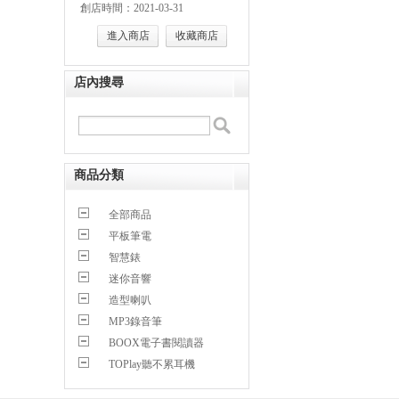
創店時間：2021-03-31
進入商店
收藏商店
店內搜尋
商品分類
全部商品
平板筆電
智慧錶
迷你音響
造型喇叭
MP3錄音筆
BOOX電子書閱讀器
TOPlay聽不累耳機