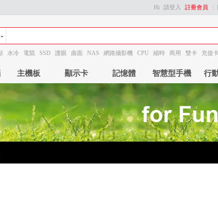
Hi
請登入
註冊會員
顯
水冷
電競
SSD
護眼
曲面
NAS
網路攝影機
CPU
縮時
商用
雙卡
充值
腦
主機板
顯示卡
記憶體
智慧型手機
行