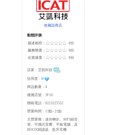
收藏該商店
動態評價
描述相符：
0分
服務態度：
0分
出貨速度：
0分
店家：
艾凱科技
信用度：
0
商品數量：4
樓層店號：3F16
聯絡電話：0223225532
營業時間：13點~21點
主營業務：迷你喇叭、MP3錄音
筆、可攜式音響、平板電腦，及
BOOX閱讀器、藍牙耳機