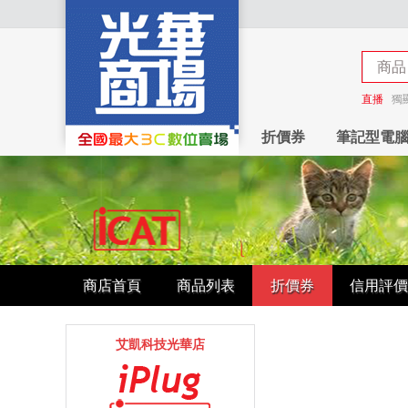
商品
商店
直播
獨
折價券
筆記型電
商店首頁
商品列表
折價券
信用評價
艾凱科技光華店