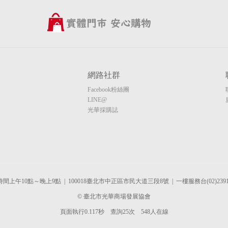
網路社群
Facebook粉絲團
LINE@
光華採購誌
間上午10點～晚上9點 | 100018臺北市中正區市民大道三段8號 | 一樓服務台(02)2391-
© 臺北市光華商場發展協會
頁面執行0.117秒 查詢25次 548人在線