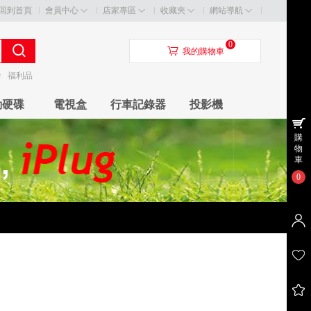
回到首頁
會員中心
店家專區
收藏夾
網站導航
0
󰃦
我的購物車
卡
福利品
動硬碟
電視盒
行車記錄器
投影機
購
物
車
0