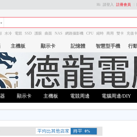
Hi
請登入
註冊會員
顯
水冷
電競
SSD
護眼
曲面
NAS
網路攝影機
CPU
縮時
商用
雙卡
充值
腦
主機板
顯示卡
記憶體
智慧型手機
行
器
顯示卡
主機板
電競周邊
電腦周邊/DIY
分
0%