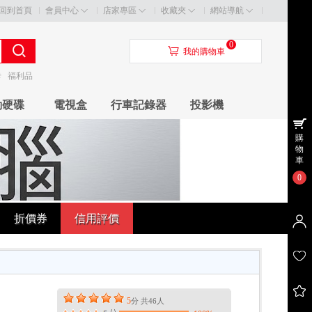
回到首頁
會員中心
店家專區
收藏夾
網站導航
0
󰃦
我的購物車
卡
福利品
動硬碟
電視盒
行車記錄器
投影機
購
物
車
0
折價券
信用評價
5
分 共
46
人