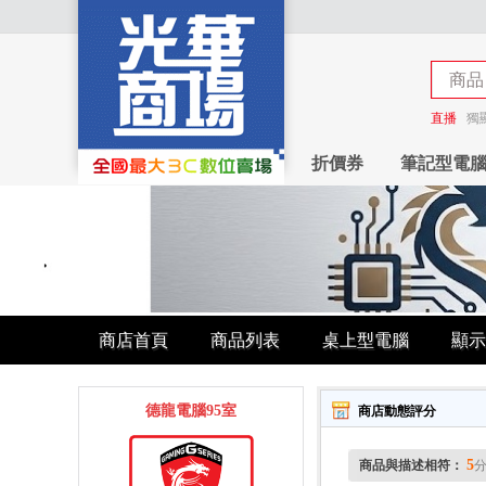
商品
商店
直播
獨
折價券
筆記型電
商店首頁
商品列表
桌上型電腦
顯示
德龍電腦95室
商店動態評分
5
商品與描述相符：