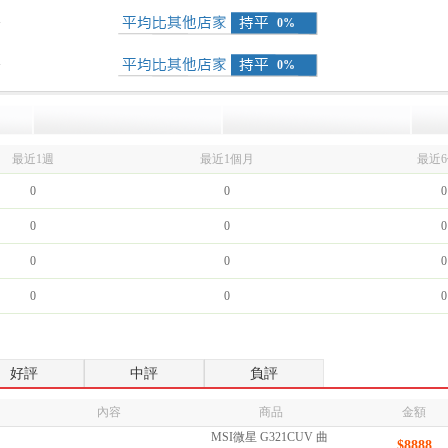
分
0%
分
0%
最近1週
最近1個月
最近
0
0
0
0
0
0
0
0
0
0
0
0
好評
中評
負評
內容
商品
金額
MSI微星 G321CUV 曲
$8888