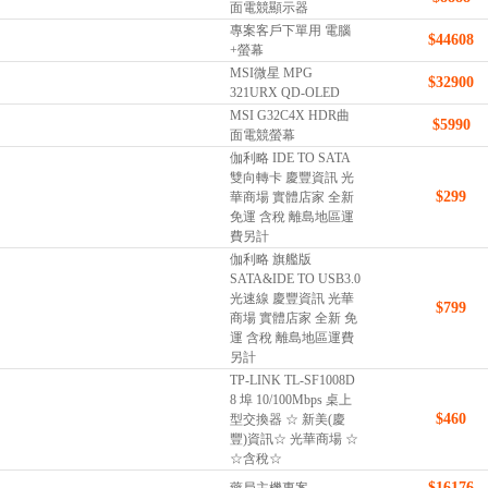
面電競顯示器
專案客戶下單用 電腦
$44608
+螢幕
MSI微星 MPG
$32900
321URX QD-OLED
MSI G32C4X HDR曲
$5990
面電競螢幕
伽利略 IDE TO SATA
雙向轉卡 慶豐資訊 光
$299
華商場 實體店家 全新
免運 含稅 離島地區運
費另計
伽利略 旗艦版
SATA&IDE TO USB3.0
光速線 慶豐資訊 光華
$799
商場 實體店家 全新 免
運 含稅 離島地區運費
另計
TP-LINK TL-SF1008D
8 埠 10/100Mbps 桌上
$460
型交換器 ☆ 新美(慶
豐)資訊☆ 光華商場 ☆
☆含稅☆
$16176