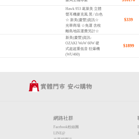
藥局主機專案
Hawk 953 葛萊美 立體
聲耳機麥克風 黑 / 白色
$339
☆ 新美(慶豐)資訊☆
光華商場 ☆免運 含稅
離島地區運費另計☆
新美(慶豐)資訊-
OZAKI WoW 60W 硬
$1899
式超超重低音 狂爆機
(WU460)
網路社群
Facebook粉絲團
LINE@