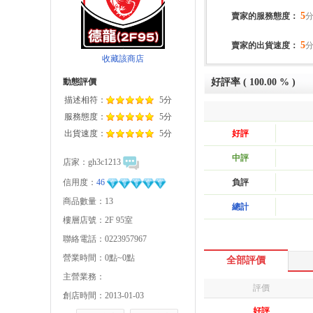
5
賣家的服務態度：
5
賣家的出貨速度：
收藏該商店
動態評價
好評率 ( 100.00 % )
描述相符：
5分
服務態度：
5分
出貨速度：
5分
好評
中評
店家：
gh3c1213
信用度：
46
負評
商品數量：13
總計
樓層店號：2F 95室
聯絡電話：0223957967
營業時間：0點~0點
全部評價
主營業務：
評價
創店時間：2013-01-03
好評